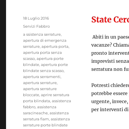
State Ce
Pubblicato
18 Luglio 2016
il
Categorie
Servizi Fabbro
Tag
a ssistenza serrature
,
Abiti in un paes
apertura di emergenza
vacanze? Chiam
serrature
,
apertura porta
,
apertura porta senza
pronto intervent
scasso
,
apertura porte
imprevisti senza 
blindate
,
apertura porte
serratura non fu
blindate senza scasso
,
apertura serramenti
,
apertura serrature
,
Potresti chiedere
apertura serrature
potrebbe essere p
bloccate
,
aprire serratura
porta blindata
,
assistenza
urgente, invece, 
fabbro
,
assistenza
per interventi di
saracineache
,
assistenza
serratura fiam
,
assistenza
serrature porte blindate