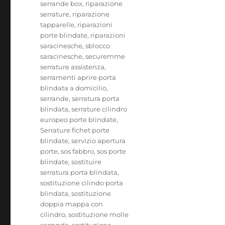
serrande box
,
riparazione
serrature
,
riparazione
tapparelle
,
riparazioni
porte blindate
,
riparazioni
saracinesche
,
sblocco
saracinesche
,
securemme
serrature assistenza
,
serramenti aprire porta
blindata a domicilio
,
serrande
,
serratura porta
blindata
,
serrature cilindro
europeo porte blindate
,
Serrature fichet porte
blindate
,
servizio apertura
porte
,
sos fabbro
,
sos porte
blindate
,
sostituire
serratura porta blindata
,
sostituzione cilindo porta
blindata
,
sostituzione
doppia mappa con
cilindro
,
sostituzione molle
serranda
,
sostituzione