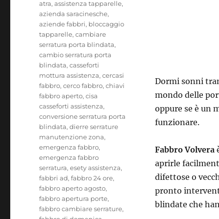
atra
,
assistenza tapparelle
,
azienda saracinesche
,
aziende fabbri
,
bloccaggio
tapparelle
,
cambiare
serratura porta blindata
,
cambio serratura porta
blindata
,
casseforti
mottura assistenza
,
cercasi
Dormi sonni tranq
fabbro
,
cerco fabbro
,
chiavi
mondo delle porte
fabbro aperto
,
cisa
casseforti assistenza
,
oppure se è un m
conversione serratura porta
funzionare.
blindata
,
dierre serrature
manutenzione zona
,
emergenza fabbro
,
Fabbro Volvera
è
emergenza fabbro
aprirle facilment
serratura
,
esety assistenza
,
difettose o vecch
fabbri ad
,
fabbro 24 ore
,
fabbro aperto agosto
,
pronto intervent
fabbro apertura porte
,
blindate che han
fabbro cambiare serrature
,
fabbro di domenica
,