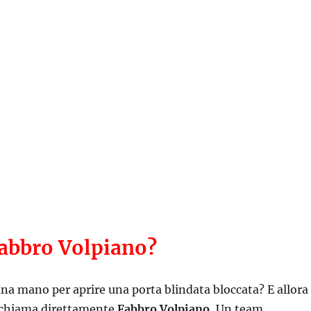
Fabbro Volpiano?
na mano per aprire una porta blindata bloccata? E allora
 chiama direttamente
Fabbro Volpiano.
Un team