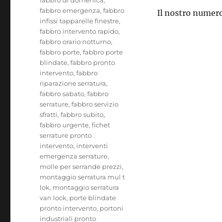
fabbro emergenza
,
fabbro
Il nostro numero
infissi tapparelle finestre
,
fabbro intervento rapido
,
fabbro orario notturno
,
fabbro porte
,
fabbro porte
blindate
,
fabbro pronto
intervento
,
fabbro
riparazione serratura
,
fabbro sabato
,
fabbro
serrature
,
fabbro servizio
sfratti
,
fabbro subito
,
fabbro urgente
,
fichet
serrature pronto
intervento
,
interventi
emergenza serrature
,
molle per serrande prezzi
,
montaggio serratura mul t
lok
,
montaggio serratura
van lock
,
porte blindate
pronto intervento
,
portoni
industriali pronto