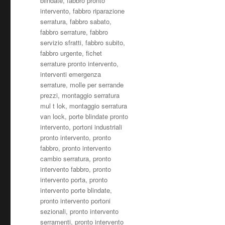
blindate
,
fabbro pronto
intervento
,
fabbro riparazione
serratura
,
fabbro sabato
,
fabbro serrature
,
fabbro
servizio sfratti
,
fabbro subito
,
fabbro urgente
,
fichet
serrature pronto intervento
,
interventi emergenza
serrature
,
molle per serrande
prezzi
,
montaggio serratura
mul t lok
,
montaggio serratura
van lock
,
porte blindate pronto
intervento
,
portoni industriali
pronto intervento
,
pronto
fabbro
,
pronto intervento
cambio serratura
,
pronto
intervento fabbro
,
pronto
intervento porta
,
pronto
intervento porte blindate
,
pronto intervento portoni
sezionali
,
pronto intervento
serramenti
,
pronto intervento