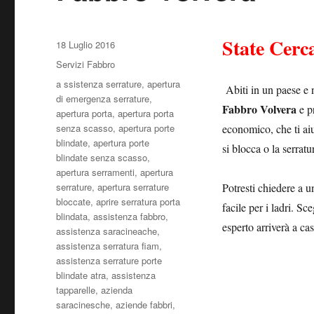
State Cerc
Pubblicato
18 Luglio 2016
il
Categorie
Servizi Fabbro
Tag
a ssistenza serrature
,
apertura
Abiti in un paese e 
di emergenza serrature
,
Fabbro Volvera
e p
apertura porta
,
apertura porta
senza scasso
,
apertura porte
economico, che ti aiu
blindate
,
apertura porte
si blocca o la serrat
blindate senza scasso
,
apertura serramenti
,
apertura
serrature
,
apertura serrature
Potresti chiedere a u
bloccate
,
aprire serratura porta
facile per i ladri. Sc
blindata
,
assistenza fabbro
,
esperto arriverà a cas
assistenza saracineache
,
assistenza serratura fiam
,
assistenza serrature porte
blindate atra
,
assistenza
tapparelle
,
azienda
saracinesche
,
aziende fabbri
,