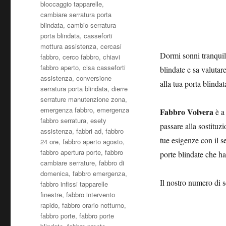
bloccaggio tapparelle
,
cambiare serratura porta
blindata
,
cambio serratura
porta blindata
,
casseforti
mottura assistenza
,
cercasi
Dormi sonni tranquill
fabbro
,
cerco fabbro
,
chiavi
fabbro aperto
,
cisa casseforti
blindate e sa valutar
assistenza
,
conversione
alla tua porta blinda
serratura porta blindata
,
dierre
serrature manutenzione zona
,
emergenza fabbro
,
emergenza
Fabbro Volvera
è a 
fabbro serratura
,
esety
passare alla sostituzi
assistenza
,
fabbri ad
,
fabbro
tue esigenze con il s
24 ore
,
fabbro aperto agosto
,
fabbro apertura porte
,
fabbro
porte blindate che ha
cambiare serrature
,
fabbro di
domenica
,
fabbro emergenza
,
Il nostro numero di s
fabbro infissi tapparelle
finestre
,
fabbro intervento
rapido
,
fabbro orario notturno
,
fabbro porte
,
fabbro porte