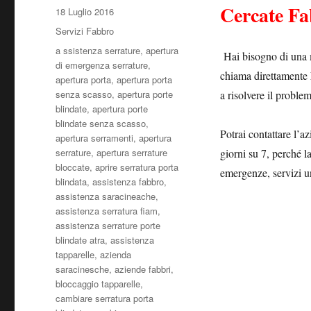
Cercate Fa
Pubblicato
18 Luglio 2016
il
Categorie
Servizi Fabbro
Tag
a ssistenza serrature
,
apertura
Hai bisogno di una 
di emergenza serrature
,
chiama direttamente
apertura porta
,
apertura porta
senza scasso
,
apertura porte
a risolvere il proble
blindate
,
apertura porte
blindate senza scasso
,
Potrai contattare l’az
apertura serramenti
,
apertura
serrature
,
apertura serrature
giorni su 7, perché la
bloccate
,
aprire serratura porta
emergenze, servizi un
blindata
,
assistenza fabbro
,
assistenza saracineache
,
assistenza serratura fiam
,
assistenza serrature porte
blindate atra
,
assistenza
tapparelle
,
azienda
saracinesche
,
aziende fabbri
,
bloccaggio tapparelle
,
cambiare serratura porta