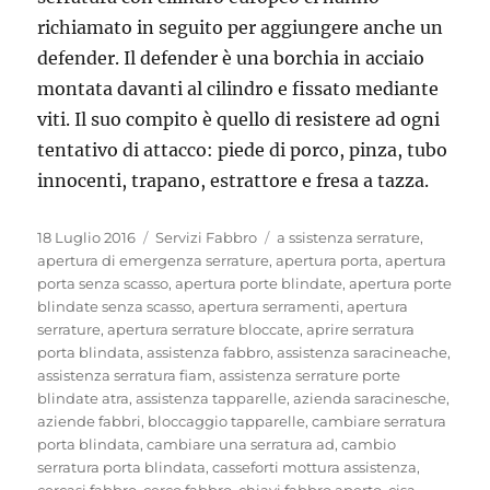
richiamato in seguito per aggiungere anche un
defender. Il defender è una borchia in acciaio
montata davanti al cilindro e fissato mediante
viti. Il suo compito è quello di resistere ad ogni
tentativo di attacco: piede di porco, pinza, tubo
innocenti, trapano, estrattore e fresa a tazza.
Pubblicato
Categorie
Tag
18 Luglio 2016
Servizi Fabbro
a ssistenza serrature
,
il
apertura di emergenza serrature
,
apertura porta
,
apertura
porta senza scasso
,
apertura porte blindate
,
apertura porte
blindate senza scasso
,
apertura serramenti
,
apertura
serrature
,
apertura serrature bloccate
,
aprire serratura
porta blindata
,
assistenza fabbro
,
assistenza saracineache
,
assistenza serratura fiam
,
assistenza serrature porte
blindate atra
,
assistenza tapparelle
,
azienda saracinesche
,
aziende fabbri
,
bloccaggio tapparelle
,
cambiare serratura
porta blindata
,
cambiare una serratura ad
,
cambio
serratura porta blindata
,
casseforti mottura assistenza
,
cercasi fabbro
,
cerco fabbro
,
chiavi fabbro aperto
,
cisa