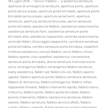
Pubblicato
Categorie
Tag
18 Luglio 2016
Servizi Fabbro
a ssistenza serrature
,
il
apertura di emergenza serrature
,
apertura porta
,
apertura
porta senza scasso
,
apertura porte blindate
,
apertura porte
blindate senza scasso
,
apertura serramenti
,
apertura
serrature
,
apertura serrature bloccate
,
aprire serratura
porta blindata
,
assistenza fabbro
,
assistenza saracineache
,
assistenza serratura fiam
,
assistenza serrature porte
blindate atra
,
assistenza tapparelle
,
azienda saracinesche
,
aziende fabbri
,
bloccaggio tapparelle
,
cambiare serratura
porta blindata
,
cambio serratura porta blindata
,
casseforti
mottura assistenza
,
cercasi fabbro
,
cerco fabbro
,
chiavi
fabbro aperto
,
cisa casseforti assistenza
,
conversione
serratura porta blindata
,
dierre serrature manutenzione
zona
,
emergenza fabbro
,
emergenza fabbro serratura
,
esety assistenza
,
fabbri ad
,
fabbro 24 ore
,
fabbro aperto
agosto
,
fabbro apertura porte
,
fabbro cambiare serrature
,
fabbro di domenica
,
fabbro emergenza
,
fabbro infissi
tapparelle finestre
,
fabbro intervento rapido
,
fabbro orario
notturno
,
fabbro porte
,
fabbro porte blindate
,
fabbro
pronto intervento
,
fabbro riparazione serratura
,
fabbro
sabato
,
fabbro serrature
,
fabbro servizio sfratti
,
fabbro
subito
,
fabbro urgente
,
fichet serrature pronto intervento
,