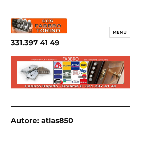
MENU
331.397 41 49
Autore:
atlas850