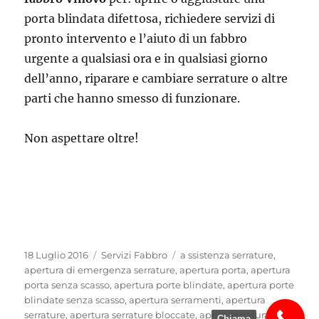
porta blindata difettosa, richiedere servizi di
pronto intervento e l’aiuto di un fabbro
urgente a qualsiasi ora e in qualsiasi giorno
dell’anno, riparare e cambiare serrature o altre
parti che hanno smesso di funzionare.
Non aspettare oltre!
Pubblicato
Categorie
Tag
18 Luglio 2016
Servizi Fabbro
a ssistenza serrature
,
il
apertura di emergenza serrature
,
apertura porta
,
apertura
porta senza scasso
,
apertura porte blindate
,
apertura porte
blindate senza scasso
,
apertura serramenti
,
apertura
serrature
,
apertura serrature bloccate
,
aprire serratura
Chiama