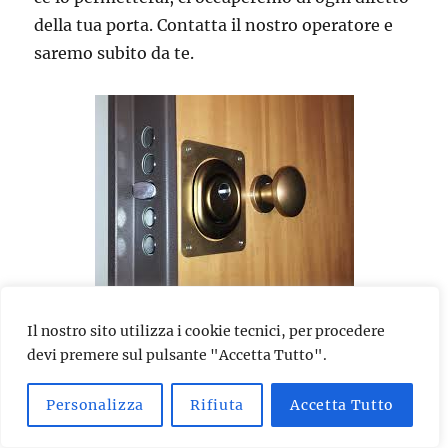
della tua porta. Contatta il nostro operatore e
saremo subito da te.
Se hai subito un tentativo di effrazione, se la
Il nostro sito utilizza i cookie tecnici, per procedere
devi premere sul pulsante "Accetta Tutto".
porta si è chiusa accidentalmente, se ti hanno
rubato le chiavi di casa o le hai perse, se vuoi
Personalizza
Rifiuta
Accetta Tutto
installare una serratura di ultima generazione,
se il tuo cilindro tende a bloccarsi, se vuoi