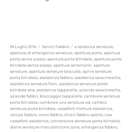
Pubblicato
Categorie
Tag
18 Luglio 2016
Servizi Fabbro
a ssistenza serrature
,
il
apertura di emergenza serrature
,
apertura porta
,
apertura
porta senza scasso
,
apertura porte blindate
,
apertura porte
blindate senza scasso
,
apertura serramenti
,
apertura
serrature
,
apertura serrature bloccate
,
aprire serratura
porta blindata
,
assistenza fabbro
,
assistenza saracineache
,
assistenza serratura fiam
,
assistenza serrature porte
blindate atra
,
assistenza tapparelle
,
azienda saracinesche
,
aziende fabbri
,
bloccaggio tapparelle
,
cambiare serratura
porta blindata
,
cambiare una serratura ad
,
cambio
serratura porta blindata
,
casseforti mottura assistenza
,
cercasi fabbro
,
cerco fabbro
,
chiavi fabbro aperto
,
cisa
casseforti assistenza
,
conversione serratura porta blindata
,
dierre serrature manutenzione zona
,
emergenza fabbro
,