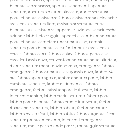
blindate senza scasso
,
apertura serramenti
,
apertura
serrature
,
apertura serrature bloccate
,
aprire serratura
porta blindata
,
assistenza fabbro
,
assistenza saracineache
,
assistenza serratura fiam
,
assistenza serrature porte
blindate atra
,
assistenza tapparelle
,
azienda saracinesche
,
aziende fabbri
,
bloccaggio tapparelle
,
cambiare serratura
porta blindata
,
cambiare una serratura ad
,
cambio
serratura porta blindata
,
casseforti mottura assistenza
,
cercasi fabbro
,
cerco fabbro
,
chiavi fabbro aperto
,
cisa
casseforti assistenza
,
conversione serratura porta blindata
,
dierre serrature manutenzione zona
,
emergenza fabbro
,
emergenza fabbro serratura
,
esety assistenza
,
fabbro 24
ore
,
fabbro aperto agosto
,
fabbro apertura porte
,
fabbro
cambiare serrature
,
fabbro di domenica
,
fabbro
emergenza
,
fabbro infissi tapparelle finestre
,
fabbro
intervento rapido
,
fabbro orario notturno
,
fabbro porte
,
fabbro porte blindate
,
fabbro pronto intervento
,
fabbro
riparazione serratura
,
fabbro sabato
,
fabbro serrature
,
fabbro servizio sfratti
,
fabbro subito
,
fabbro urgente
,
fichet
serrature pronto intervento
,
interventi emergenza
serrature
,
molle per serrande prezzi
,
montaggio serratura