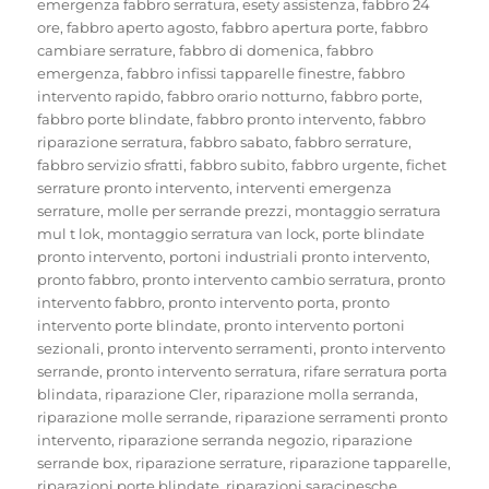
emergenza fabbro serratura
,
esety assistenza
,
fabbro 24
ore
,
fabbro aperto agosto
,
fabbro apertura porte
,
fabbro
cambiare serrature
,
fabbro di domenica
,
fabbro
emergenza
,
fabbro infissi tapparelle finestre
,
fabbro
intervento rapido
,
fabbro orario notturno
,
fabbro porte
,
fabbro porte blindate
,
fabbro pronto intervento
,
fabbro
riparazione serratura
,
fabbro sabato
,
fabbro serrature
,
fabbro servizio sfratti
,
fabbro subito
,
fabbro urgente
,
fichet
serrature pronto intervento
,
interventi emergenza
serrature
,
molle per serrande prezzi
,
montaggio serratura
mul t lok
,
montaggio serratura van lock
,
porte blindate
pronto intervento
,
portoni industriali pronto intervento
,
pronto fabbro
,
pronto intervento cambio serratura
,
pronto
intervento fabbro
,
pronto intervento porta
,
pronto
intervento porte blindate
,
pronto intervento portoni
sezionali
,
pronto intervento serramenti
,
pronto intervento
serrande
,
pronto intervento serratura
,
rifare serratura porta
blindata
,
riparazione Cler
,
riparazione molla serranda
,
riparazione molle serrande
,
riparazione serramenti pronto
intervento
,
riparazione serranda negozio
,
riparazione
serrande box
,
riparazione serrature
,
riparazione tapparelle
,
riparazioni porte blindate
,
riparazioni saracinesche
,