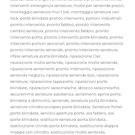
interventi emergenza serrature
,
molle per serrande prezzi
,
montaggio serratura mul t lok
,
montaggio serratura van
lock
,
porte blindate pronto intervento
,
portoni industriali
pronto intervento
,
pronto fabbro
,
pronto intervento
cambio serratura
,
pronto intervento fabbro
,
pronto
intervento porta
,
pronto intervento porte blindate
,
pronto
intervento portoni sezionali
,
pronto intervento serramenti
,
pronto intervento serrande
,
pronto intervento serratura
,
rifare serratura porta blindata
,
riparazione Cler
,
riparazione molla serranda
,
riparazione molle serrande
,
riparazione serramenti pronto intervento
,
riparazione
serranda negozio
,
riparazione serrande box
,
riparazione
serrature
,
riparazione tapparelle
,
riparazioni porte
blindate
,
riparazioni saracinesche
,
sblocco saracinesche
,
securemme serrature assistenza
,
serramenti aprire porta
blindata a domicilio
,
serrande
,
serratura porta blindata
,
serrature cilindro europeo porte blindate
,
Serrature fichet
porte blindate
,
servizio apertura porte
,
sos fabbro
,
sos
porte blindate
,
sostituire serratura porta blindata
,
sostituzione cilindo porta blindata
,
sostituzione doppia
mappa con cilindro
,
sostituzione molle serranda
,