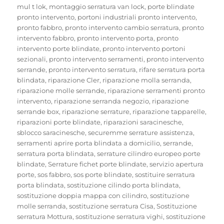
mul t lok
,
montaggio serratura van lock
,
porte blindate
pronto intervento
,
portoni industriali pronto intervento
,
pronto fabbro
,
pronto intervento cambio serratura
,
pronto
intervento fabbro
,
pronto intervento porta
,
pronto
intervento porte blindate
,
pronto intervento portoni
sezionali
,
pronto intervento serramenti
,
pronto intervento
serrande
,
pronto intervento serratura
,
rifare serratura porta
blindata
,
riparazione Cler
,
riparazione molla serranda
,
riparazione molle serrande
,
riparazione serramenti pronto
intervento
,
riparazione serranda negozio
,
riparazione
serrande box
,
riparazione serrature
,
riparazione tapparelle
,
riparazioni porte blindate
,
riparazioni saracinesche
,
sblocco saracinesche
,
securemme serrature assistenza
,
serramenti aprire porta blindata a domicilio
,
serrande
,
serratura porta blindata
,
serrature cilindro europeo porte
blindate
,
Serrature fichet porte blindate
,
servizio apertura
porte
,
sos fabbro
,
sos porte blindate
,
sostituire serratura
porta blindata
,
sostituzione cilindo porta blindata
,
sostituzione doppia mappa con cilindro
,
sostituzione
molle serranda
,
sostituzione serratura Cisa
,
Sostituzione
serratura Mottura
,
sostituzione serratura vighi
,
sostituzione