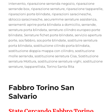
intervento
,
riparazione serranda negozio
,
riparazione
serrande box
,
riparazione serrature
,
riparazione tapparelle
,
riparazioni porte blindate
,
riparazioni saracinesche
,
sblocco saracinesche
,
securemme serrature assistenza
,
serramenti aprire porta blindata a domicilio
,
serrande
,
serratura porta blindata
,
serrature cilindro europeo porte
blindate
,
Serrature fichet porte blindate
,
servizio apertura
porte
,
sos fabbro
,
sos porte blindate
,
sostituire serratura
porta blindata
,
sostituzione cilindo porta blindata
,
sostituzione doppia mappa con cilindro
,
sostituzione
molle serranda
,
sostituzione serratura Cisa
,
Sostituzione
serratura Mottura
,
sostituzione serratura vighi
,
sostituzione
serrature
,
tapparellista
,
Torino Santa Rita
Fabbro Torino San
Salvario
State Cercando Fabbro Torino