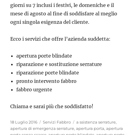
giorni su 7 inclusi i festivi, le domeniche e il
mese di agosto al fine di soddisfare al meglio
ogni singola esigenza del cliente.
Ecco i servizi che offre l’azienda suddetta:
apertura porte blindate
riparazione e sostituzione serrature
riparazione porte blindate
pronto intervento fabbro
fabbro urgente
Chiama e sarai più che soddisfatto!
Pubblicato
Categorie
Tag
18 Luglio 2016
Servizi Fabbro
a ssistenza serrature
,
il
apertura di emergenza serrature
,
apertura porta
,
apertura
porta senza scasso
,
apertura porte blindate
,
apertura porte