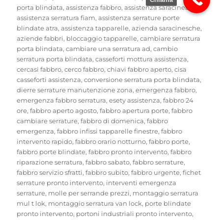
porta blindata
,
assistenza fabbro
,
assistenza saracineache
,
assistenza serratura fiam
,
assistenza serrature porte
blindate atra
,
assistenza tapparelle
,
azienda saracinesche
,
aziende fabbri
,
bloccaggio tapparelle
,
cambiare serratura
porta blindata
,
cambiare una serratura ad
,
cambio
serratura porta blindata
,
casseforti mottura assistenza
,
cercasi fabbro
,
cerco fabbro
,
chiavi fabbro aperto
,
cisa
casseforti assistenza
,
conversione serratura porta blindata
,
dierre serrature manutenzione zona
,
emergenza fabbro
,
emergenza fabbro serratura
,
esety assistenza
,
fabbro 24
ore
,
fabbro aperto agosto
,
fabbro apertura porte
,
fabbro
cambiare serrature
,
fabbro di domenica
,
fabbro
emergenza
,
fabbro infissi tapparelle finestre
,
fabbro
intervento rapido
,
fabbro orario notturno
,
fabbro porte
,
fabbro porte blindate
,
fabbro pronto intervento
,
fabbro
riparazione serratura
,
fabbro sabato
,
fabbro serrature
,
fabbro servizio sfratti
,
fabbro subito
,
fabbro urgente
,
fichet
serrature pronto intervento
,
interventi emergenza
serrature
,
molle per serrande prezzi
,
montaggio serratura
mul t lok
,
montaggio serratura van lock
,
porte blindate
pronto intervento
,
portoni industriali pronto intervento
,