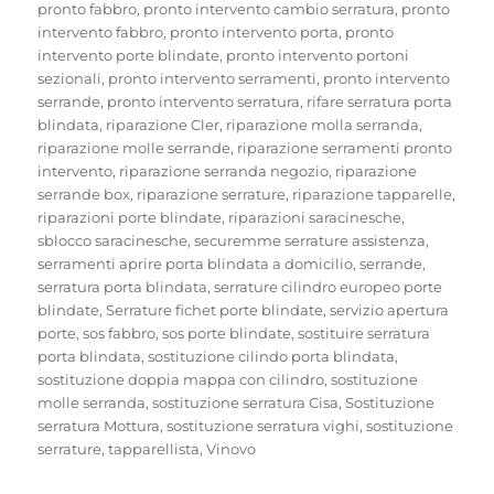
pronto fabbro
,
pronto intervento cambio serratura
,
pronto
intervento fabbro
,
pronto intervento porta
,
pronto
intervento porte blindate
,
pronto intervento portoni
sezionali
,
pronto intervento serramenti
,
pronto intervento
serrande
,
pronto intervento serratura
,
rifare serratura porta
blindata
,
riparazione Cler
,
riparazione molla serranda
,
riparazione molle serrande
,
riparazione serramenti pronto
intervento
,
riparazione serranda negozio
,
riparazione
serrande box
,
riparazione serrature
,
riparazione tapparelle
,
riparazioni porte blindate
,
riparazioni saracinesche
,
sblocco saracinesche
,
securemme serrature assistenza
,
serramenti aprire porta blindata a domicilio
,
serrande
,
serratura porta blindata
,
serrature cilindro europeo porte
blindate
,
Serrature fichet porte blindate
,
servizio apertura
porte
,
sos fabbro
,
sos porte blindate
,
sostituire serratura
porta blindata
,
sostituzione cilindo porta blindata
,
sostituzione doppia mappa con cilindro
,
sostituzione
molle serranda
,
sostituzione serratura Cisa
,
Sostituzione
serratura Mottura
,
sostituzione serratura vighi
,
sostituzione
serrature
,
tapparellista
,
Vinovo