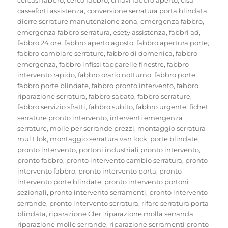
casseforti assistenza
,
conversione serratura porta blindata
,
dierre serrature manutenzione zona
,
emergenza fabbro
,
emergenza fabbro serratura
,
esety assistenza
,
fabbri ad
,
fabbro 24 ore
,
fabbro aperto agosto
,
fabbro apertura porte
,
fabbro cambiare serrature
,
fabbro di domenica
,
fabbro
emergenza
,
fabbro infissi tapparelle finestre
,
fabbro
intervento rapido
,
fabbro orario notturno
,
fabbro porte
,
fabbro porte blindate
,
fabbro pronto intervento
,
fabbro
riparazione serratura
,
fabbro sabato
,
fabbro serrature
,
fabbro servizio sfratti
,
fabbro subito
,
fabbro urgente
,
fichet
serrature pronto intervento
,
interventi emergenza
serrature
,
molle per serrande prezzi
,
montaggio serratura
mul t lok
,
montaggio serratura van lock
,
porte blindate
pronto intervento
,
portoni industriali pronto intervento
,
pronto fabbro
,
pronto intervento cambio serratura
,
pronto
intervento fabbro
,
pronto intervento porta
,
pronto
intervento porte blindate
,
pronto intervento portoni
sezionali
,
pronto intervento serramenti
,
pronto intervento
serrande
,
pronto intervento serratura
,
rifare serratura porta
blindata
,
riparazione Cler
,
riparazione molla serranda
,
riparazione molle serrande
,
riparazione serramenti pronto