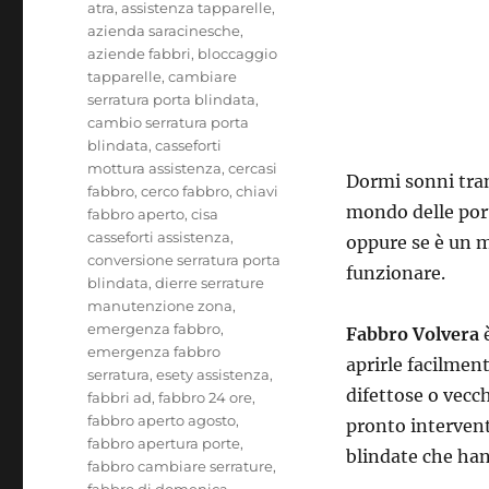
atra
,
assistenza tapparelle
,
azienda saracinesche
,
aziende fabbri
,
bloccaggio
tapparelle
,
cambiare
serratura porta blindata
,
cambio serratura porta
blindata
,
casseforti
mottura assistenza
,
cercasi
Dormi sonni tranq
fabbro
,
cerco fabbro
,
chiavi
mondo delle porte
fabbro aperto
,
cisa
casseforti assistenza
,
oppure se è un m
conversione serratura porta
funzionare.
blindata
,
dierre serrature
manutenzione zona
,
emergenza fabbro
,
Fabbro Volvera
è
emergenza fabbro
aprirle facilment
serratura
,
esety assistenza
,
difettose o vecch
fabbri ad
,
fabbro 24 ore
,
fabbro aperto agosto
,
pronto intervent
fabbro apertura porte
,
blindate che han
fabbro cambiare serrature
,
fabbro di domenica
,