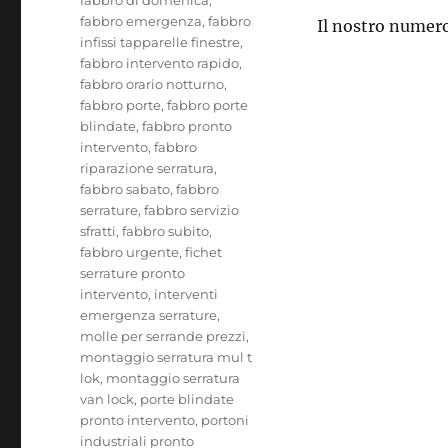
fabbro emergenza
,
fabbro
Il nostro numero
infissi tapparelle finestre
,
fabbro intervento rapido
,
fabbro orario notturno
,
fabbro porte
,
fabbro porte
blindate
,
fabbro pronto
intervento
,
fabbro
riparazione serratura
,
fabbro sabato
,
fabbro
serrature
,
fabbro servizio
sfratti
,
fabbro subito
,
fabbro urgente
,
fichet
serrature pronto
intervento
,
interventi
emergenza serrature
,
molle per serrande prezzi
,
montaggio serratura mul t
lok
,
montaggio serratura
van lock
,
porte blindate
pronto intervento
,
portoni
industriali pronto