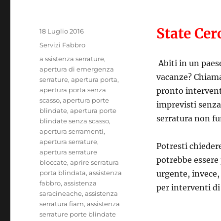
State Ce
Pubblicato
18 Luglio 2016
il
Categorie
Servizi Fabbro
Tag
a ssistenza serrature
,
Abiti in un paes
apertura di emergenza
vacanze? Chiam
serrature
,
apertura porta
,
apertura porta senza
pronto intervent
scasso
,
apertura porte
imprevisti senza 
blindate
,
apertura porte
serratura non fu
blindate senza scasso
,
apertura serramenti
,
apertura serrature
,
Potresti chiedere
apertura serrature
potrebbe essere p
bloccate
,
aprire serratura
porta blindata
,
assistenza
urgente, invece, 
fabbro
,
assistenza
per interventi di
saracineache
,
assistenza
serratura fiam
,
assistenza
serrature porte blindate