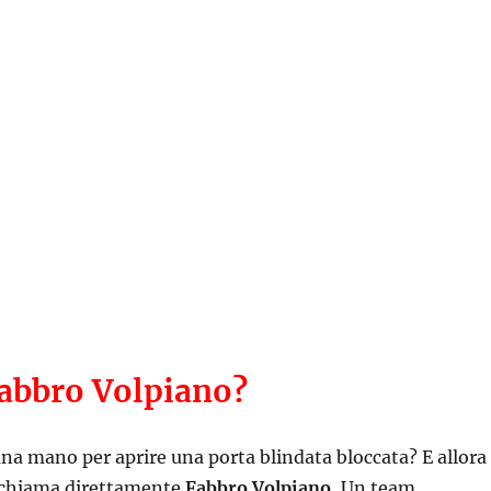
Fabbro Volpiano?
na mano per aprire una porta blindata bloccata? E allora
 chiama direttamente
Fabbro Volpiano.
Un team