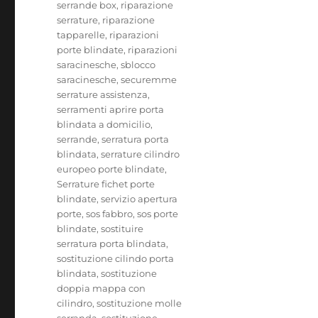
serrande box
,
riparazione
serrature
,
riparazione
tapparelle
,
riparazioni
porte blindate
,
riparazioni
saracinesche
,
sblocco
saracinesche
,
securemme
serrature assistenza
,
serramenti aprire porta
blindata a domicilio
,
serrande
,
serratura porta
blindata
,
serrature cilindro
europeo porte blindate
,
Serrature fichet porte
blindate
,
servizio apertura
porte
,
sos fabbro
,
sos porte
blindate
,
sostituire
serratura porta blindata
,
sostituzione cilindo porta
blindata
,
sostituzione
doppia mappa con
cilindro
,
sostituzione molle
serranda
,
sostituzione