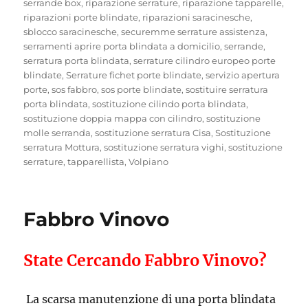
serrande box
,
riparazione serrature
,
riparazione tapparelle
,
riparazioni porte blindate
,
riparazioni saracinesche
,
sblocco saracinesche
,
securemme serrature assistenza
,
serramenti aprire porta blindata a domicilio
,
serrande
,
serratura porta blindata
,
serrature cilindro europeo porte
blindate
,
Serrature fichet porte blindate
,
servizio apertura
porte
,
sos fabbro
,
sos porte blindate
,
sostituire serratura
porta blindata
,
sostituzione cilindo porta blindata
,
sostituzione doppia mappa con cilindro
,
sostituzione
molle serranda
,
sostituzione serratura Cisa
,
Sostituzione
serratura Mottura
,
sostituzione serratura vighi
,
sostituzione
serrature
,
tapparellista
,
Volpiano
Fabbro Vinovo
State Cercando Fabbro Vinovo?
La scarsa manutenzione di una porta blindata