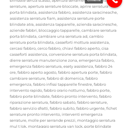
blindate senza scasso
,
apertura serramenti
,
apertura
serrature
,
apertura serrature bloccate
,
aprire serratura
porta blindata
,
assistenza fabbro
,
assistenza saracineache
,
assistenza serratura fiam
,
assistenza serrature porte
blindate atra
,
assistenza tapparelle
,
azienda saracinesche
,
aziende fabbri
,
bloccaggio tapparelle
,
cambiare serratura
porta blindata
,
cambiare una serratura ad
,
cambio
serratura porta blindata
,
casseforti mottura assistenza
,
cercasi fabbro
,
cerco fabbro
,
chiavi fabbro aperto
,
cisa
casseforti assistenza
,
conversione serratura porta blindata
,
dierre serrature manutenzione zona
,
emergenza fabbro
,
emergenza fabbro serratura
,
esety assistenza
,
fabbro 24
ore
,
fabbro aperto agosto
,
fabbro apertura porte
,
fabbro
cambiare serrature
,
fabbro di domenica
,
fabbro
emergenza
,
fabbro infissi tapparelle finestre
,
fabbro
intervento rapido
,
fabbro orario notturno
,
fabbro porte
,
fabbro porte blindate
,
fabbro pronto intervento
,
fabbro
riparazione serratura
,
fabbro sabato
,
fabbro serrature
,
fabbro servizio sfratti
,
fabbro subito
,
fabbro urgente
,
fichet
serrature pronto intervento
,
interventi emergenza
serrature
,
molle per serrande prezzi
,
montaggio serratura
mul t lok
,
montaggio serratura van lock
,
porte blindate