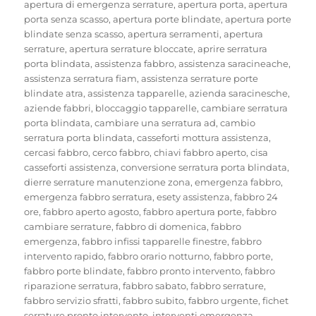
il
apertura di emergenza serrature
,
apertura porta
,
apertura
porta senza scasso
,
apertura porte blindate
,
apertura porte
blindate senza scasso
,
apertura serramenti
,
apertura
serrature
,
apertura serrature bloccate
,
aprire serratura
porta blindata
,
assistenza fabbro
,
assistenza saracineache
,
assistenza serratura fiam
,
assistenza serrature porte
blindate atra
,
assistenza tapparelle
,
azienda saracinesche
,
aziende fabbri
,
bloccaggio tapparelle
,
cambiare serratura
porta blindata
,
cambiare una serratura ad
,
cambio
serratura porta blindata
,
casseforti mottura assistenza
,
cercasi fabbro
,
cerco fabbro
,
chiavi fabbro aperto
,
cisa
casseforti assistenza
,
conversione serratura porta blindata
,
dierre serrature manutenzione zona
,
emergenza fabbro
,
emergenza fabbro serratura
,
esety assistenza
,
fabbro 24
ore
,
fabbro aperto agosto
,
fabbro apertura porte
,
fabbro
cambiare serrature
,
fabbro di domenica
,
fabbro
emergenza
,
fabbro infissi tapparelle finestre
,
fabbro
intervento rapido
,
fabbro orario notturno
,
fabbro porte
,
fabbro porte blindate
,
fabbro pronto intervento
,
fabbro
riparazione serratura
,
fabbro sabato
,
fabbro serrature
,
fabbro servizio sfratti
,
fabbro subito
,
fabbro urgente
,
fichet
serrature pronto intervento
,
interventi emergenza