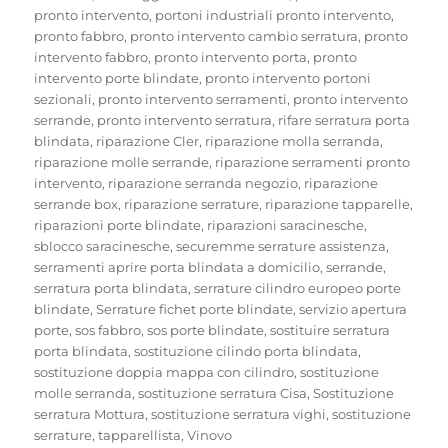
pronto intervento
,
portoni industriali pronto intervento
,
pronto fabbro
,
pronto intervento cambio serratura
,
pronto
intervento fabbro
,
pronto intervento porta
,
pronto
intervento porte blindate
,
pronto intervento portoni
sezionali
,
pronto intervento serramenti
,
pronto intervento
serrande
,
pronto intervento serratura
,
rifare serratura porta
blindata
,
riparazione Cler
,
riparazione molla serranda
,
riparazione molle serrande
,
riparazione serramenti pronto
intervento
,
riparazione serranda negozio
,
riparazione
serrande box
,
riparazione serrature
,
riparazione tapparelle
,
riparazioni porte blindate
,
riparazioni saracinesche
,
sblocco saracinesche
,
securemme serrature assistenza
,
serramenti aprire porta blindata a domicilio
,
serrande
,
serratura porta blindata
,
serrature cilindro europeo porte
blindate
,
Serrature fichet porte blindate
,
servizio apertura
porte
,
sos fabbro
,
sos porte blindate
,
sostituire serratura
porta blindata
,
sostituzione cilindo porta blindata
,
sostituzione doppia mappa con cilindro
,
sostituzione
molle serranda
,
sostituzione serratura Cisa
,
Sostituzione
serratura Mottura
,
sostituzione serratura vighi
,
sostituzione
serrature
,
tapparellista
,
Vinovo