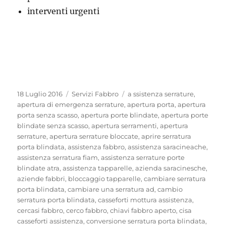
interventi urgenti
Pubblicato
Categorie
Tag
18 Luglio 2016
Servizi Fabbro
a ssistenza serrature
,
il
apertura di emergenza serrature
,
apertura porta
,
apertura
porta senza scasso
,
apertura porte blindate
,
apertura porte
blindate senza scasso
,
apertura serramenti
,
apertura
serrature
,
apertura serrature bloccate
,
aprire serratura
porta blindata
,
assistenza fabbro
,
assistenza saracineache
,
assistenza serratura fiam
,
assistenza serrature porte
blindate atra
,
assistenza tapparelle
,
azienda saracinesche
,
aziende fabbri
,
bloccaggio tapparelle
,
cambiare serratura
porta blindata
,
cambiare una serratura ad
,
cambio
serratura porta blindata
,
casseforti mottura assistenza
,
cercasi fabbro
,
cerco fabbro
,
chiavi fabbro aperto
,
cisa
casseforti assistenza
,
conversione serratura porta blindata
,