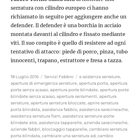
serratura con cilindro europeo ci hanno
richiamato in seguito per aggiungere anche un
defender. Il defender è una borchia in acciaio
montata davanti al cilindro e fissato mediante
viti. Il suo compito è quello di resistere ad ogni
tentativo di attacco: piede di porco, pinza, tubo
innocenti, trapano, estrattore e fresa a tazza.
Pubblicato
Categorie
Tag
18 Luglio 2016
Servizi Fabbro
a ssistenza serrature
,
il
apertura di emergenza serrature
,
apertura porta
,
apertura
porta senza scasso
,
apertura porte blindate
,
apertura porte
blindate senza scasso
,
apertura serramenti
,
apertura
serrature
,
apertura serrature bloccate
,
aprire serratura
porta blindata
,
assistenza fabbro
,
assistenza saracineache
,
assistenza serratura fiam
,
assistenza serrature porte
blindate atra
,
assistenza tapparelle
,
azienda saracinesche
,
aziende fabbri
,
bloccaggio tapparelle
,
cambiare serratura
porta blindata
,
cambiare una serratura ad
,
cambio