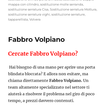
mappa con cilindro
,
sostituzione molle serranda
,
sostituzione serratura Cisa
,
Sostituzione serratura Mottura
,
sostituzione serratura vighi
,
sostituzione serrature
,
tapparellista
,
Volvera
Fabbro Volpiano
Cercate Fabbro Volpiano?
Hai bisogno di una mano per aprire una porta
blindata bloccata? E allora non esitare, ma
chiama direttamente
Fabbro Volpiano.
Un
team altamente specializzato nel settore ti
aiuterà a risolvere il problema nel giro di poco
tempo, a prezzi davvero contenuti.