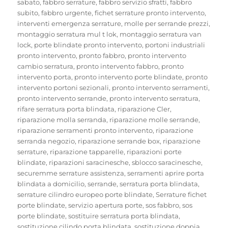
sabato
,
fabbro serrature
,
fabbro servizio sfratti
,
fabbro
subito
,
fabbro urgente
,
fichet serrature pronto intervento
,
interventi emergenza serrature
,
molle per serrande prezzi
,
montaggio serratura mul t lok
,
montaggio serratura van
lock
,
porte blindate pronto intervento
,
portoni industriali
pronto intervento
,
pronto fabbro
,
pronto intervento
cambio serratura
,
pronto intervento fabbro
,
pronto
intervento porta
,
pronto intervento porte blindate
,
pronto
intervento portoni sezionali
,
pronto intervento serramenti
,
pronto intervento serrande
,
pronto intervento serratura
,
rifare serratura porta blindata
,
riparazione Cler
,
riparazione molla serranda
,
riparazione molle serrande
,
riparazione serramenti pronto intervento
,
riparazione
serranda negozio
,
riparazione serrande box
,
riparazione
serrature
,
riparazione tapparelle
,
riparazioni porte
blindate
,
riparazioni saracinesche
,
sblocco saracinesche
,
securemme serrature assistenza
,
serramenti aprire porta
blindata a domicilio
,
serrande
,
serratura porta blindata
,
serrature cilindro europeo porte blindate
,
Serrature fichet
porte blindate
,
servizio apertura porte
,
sos fabbro
,
sos
porte blindate
,
sostituire serratura porta blindata
,
sostituzione cilindo porta blindata
,
sostituzione doppia