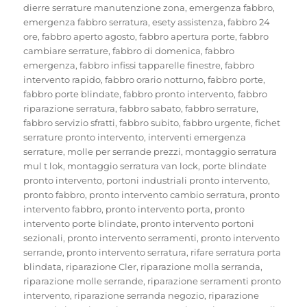
dierre serrature manutenzione zona
,
emergenza fabbro
,
emergenza fabbro serratura
,
esety assistenza
,
fabbro 24
ore
,
fabbro aperto agosto
,
fabbro apertura porte
,
fabbro
cambiare serrature
,
fabbro di domenica
,
fabbro
emergenza
,
fabbro infissi tapparelle finestre
,
fabbro
intervento rapido
,
fabbro orario notturno
,
fabbro porte
,
fabbro porte blindate
,
fabbro pronto intervento
,
fabbro
riparazione serratura
,
fabbro sabato
,
fabbro serrature
,
fabbro servizio sfratti
,
fabbro subito
,
fabbro urgente
,
fichet
serrature pronto intervento
,
interventi emergenza
serrature
,
molle per serrande prezzi
,
montaggio serratura
mul t lok
,
montaggio serratura van lock
,
porte blindate
pronto intervento
,
portoni industriali pronto intervento
,
pronto fabbro
,
pronto intervento cambio serratura
,
pronto
intervento fabbro
,
pronto intervento porta
,
pronto
intervento porte blindate
,
pronto intervento portoni
sezionali
,
pronto intervento serramenti
,
pronto intervento
serrande
,
pronto intervento serratura
,
rifare serratura porta
blindata
,
riparazione Cler
,
riparazione molla serranda
,
riparazione molle serrande
,
riparazione serramenti pronto
intervento
,
riparazione serranda negozio
,
riparazione