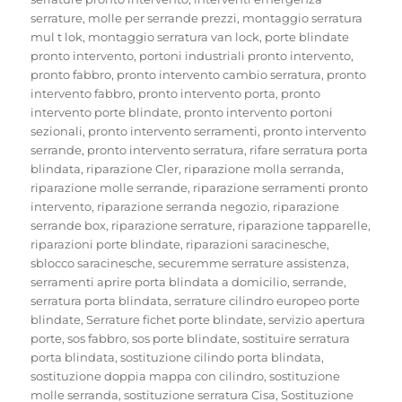
serrature
,
molle per serrande prezzi
,
montaggio serratura
mul t lok
,
montaggio serratura van lock
,
porte blindate
pronto intervento
,
portoni industriali pronto intervento
,
pronto fabbro
,
pronto intervento cambio serratura
,
pronto
intervento fabbro
,
pronto intervento porta
,
pronto
intervento porte blindate
,
pronto intervento portoni
sezionali
,
pronto intervento serramenti
,
pronto intervento
serrande
,
pronto intervento serratura
,
rifare serratura porta
blindata
,
riparazione Cler
,
riparazione molla serranda
,
riparazione molle serrande
,
riparazione serramenti pronto
intervento
,
riparazione serranda negozio
,
riparazione
serrande box
,
riparazione serrature
,
riparazione tapparelle
,
riparazioni porte blindate
,
riparazioni saracinesche
,
sblocco saracinesche
,
securemme serrature assistenza
,
serramenti aprire porta blindata a domicilio
,
serrande
,
serratura porta blindata
,
serrature cilindro europeo porte
blindate
,
Serrature fichet porte blindate
,
servizio apertura
porte
,
sos fabbro
,
sos porte blindate
,
sostituire serratura
porta blindata
,
sostituzione cilindo porta blindata
,
sostituzione doppia mappa con cilindro
,
sostituzione
molle serranda
,
sostituzione serratura Cisa
,
Sostituzione