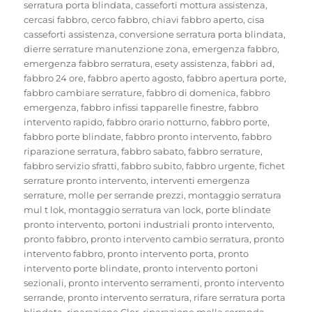
serratura porta blindata
,
casseforti mottura assistenza
,
cercasi fabbro
,
cerco fabbro
,
chiavi fabbro aperto
,
cisa
casseforti assistenza
,
conversione serratura porta blindata
,
dierre serrature manutenzione zona
,
emergenza fabbro
,
emergenza fabbro serratura
,
esety assistenza
,
fabbri ad
,
fabbro 24 ore
,
fabbro aperto agosto
,
fabbro apertura porte
,
fabbro cambiare serrature
,
fabbro di domenica
,
fabbro
emergenza
,
fabbro infissi tapparelle finestre
,
fabbro
intervento rapido
,
fabbro orario notturno
,
fabbro porte
,
fabbro porte blindate
,
fabbro pronto intervento
,
fabbro
riparazione serratura
,
fabbro sabato
,
fabbro serrature
,
fabbro servizio sfratti
,
fabbro subito
,
fabbro urgente
,
fichet
serrature pronto intervento
,
interventi emergenza
serrature
,
molle per serrande prezzi
,
montaggio serratura
mul t lok
,
montaggio serratura van lock
,
porte blindate
pronto intervento
,
portoni industriali pronto intervento
,
pronto fabbro
,
pronto intervento cambio serratura
,
pronto
intervento fabbro
,
pronto intervento porta
,
pronto
intervento porte blindate
,
pronto intervento portoni
sezionali
,
pronto intervento serramenti
,
pronto intervento
serrande
,
pronto intervento serratura
,
rifare serratura porta
blindata
,
riparazione Cler
,
riparazione molla serranda
,