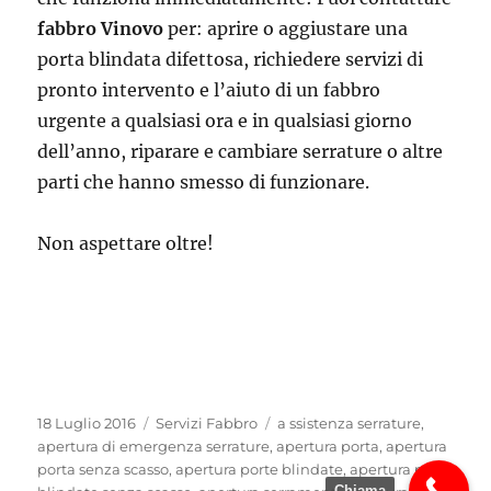
fabbro Vinovo
per: aprire o aggiustare una
porta blindata difettosa, richiedere servizi di
pronto intervento e l’aiuto di un fabbro
urgente a qualsiasi ora e in qualsiasi giorno
dell’anno, riparare e cambiare serrature o altre
parti che hanno smesso di funzionare.
Non aspettare oltre!
Pubblicato
Categorie
Tag
18 Luglio 2016
Servizi Fabbro
a ssistenza serrature
,
il
apertura di emergenza serrature
,
apertura porta
,
apertura
porta senza scasso
,
apertura porte blindate
,
apertura porte
Chiama