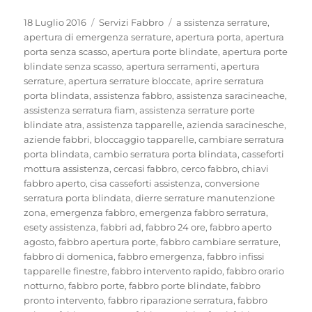
Pubblicato
Categorie
Tag
18 Luglio 2016
Servizi Fabbro
a ssistenza serrature
,
il
apertura di emergenza serrature
,
apertura porta
,
apertura
porta senza scasso
,
apertura porte blindate
,
apertura porte
blindate senza scasso
,
apertura serramenti
,
apertura
serrature
,
apertura serrature bloccate
,
aprire serratura
porta blindata
,
assistenza fabbro
,
assistenza saracineache
,
assistenza serratura fiam
,
assistenza serrature porte
blindate atra
,
assistenza tapparelle
,
azienda saracinesche
,
aziende fabbri
,
bloccaggio tapparelle
,
cambiare serratura
porta blindata
,
cambio serratura porta blindata
,
casseforti
mottura assistenza
,
cercasi fabbro
,
cerco fabbro
,
chiavi
fabbro aperto
,
cisa casseforti assistenza
,
conversione
serratura porta blindata
,
dierre serrature manutenzione
zona
,
emergenza fabbro
,
emergenza fabbro serratura
,
esety assistenza
,
fabbri ad
,
fabbro 24 ore
,
fabbro aperto
agosto
,
fabbro apertura porte
,
fabbro cambiare serrature
,
fabbro di domenica
,
fabbro emergenza
,
fabbro infissi
tapparelle finestre
,
fabbro intervento rapido
,
fabbro orario
notturno
,
fabbro porte
,
fabbro porte blindate
,
fabbro
pronto intervento
,
fabbro riparazione serratura
,
fabbro