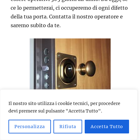
ce lo permetterai, ci occuperemo di ogni difetto
della tua porta. Contatta il nostro operatore e
saremo subito da te.
Il nostro sito utilizza i cookie tecnici, per procedere
devi premere sul pulsante "Accetta Tutto".
Se hai subito un tentativo di effrazione, se la
porta si è chiusa accidentalmente, se ti hanno
Personalizza
Rifiuta
Accetta Tutto
rubato le chiavi di casa o le hai perse, se vuoi
installare una serratura di ultima generazione,