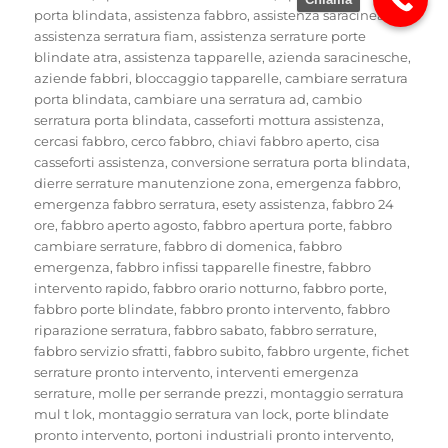
porta blindata
,
assistenza fabbro
,
assistenza saracineache
,
assistenza serratura fiam
,
assistenza serrature porte
blindate atra
,
assistenza tapparelle
,
azienda saracinesche
,
aziende fabbri
,
bloccaggio tapparelle
,
cambiare serratura
porta blindata
,
cambiare una serratura ad
,
cambio
serratura porta blindata
,
casseforti mottura assistenza
,
cercasi fabbro
,
cerco fabbro
,
chiavi fabbro aperto
,
cisa
casseforti assistenza
,
conversione serratura porta blindata
,
dierre serrature manutenzione zona
,
emergenza fabbro
,
emergenza fabbro serratura
,
esety assistenza
,
fabbro 24
ore
,
fabbro aperto agosto
,
fabbro apertura porte
,
fabbro
cambiare serrature
,
fabbro di domenica
,
fabbro
emergenza
,
fabbro infissi tapparelle finestre
,
fabbro
intervento rapido
,
fabbro orario notturno
,
fabbro porte
,
fabbro porte blindate
,
fabbro pronto intervento
,
fabbro
riparazione serratura
,
fabbro sabato
,
fabbro serrature
,
fabbro servizio sfratti
,
fabbro subito
,
fabbro urgente
,
fichet
serrature pronto intervento
,
interventi emergenza
serrature
,
molle per serrande prezzi
,
montaggio serratura
mul t lok
,
montaggio serratura van lock
,
porte blindate
pronto intervento
,
portoni industriali pronto intervento
,