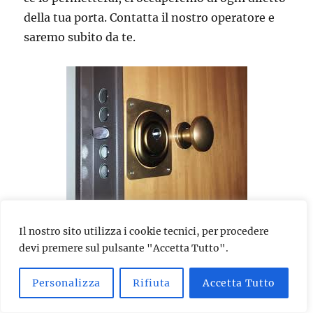
della tua porta. Contatta il nostro operatore e
saremo subito da te.
Se hai subito un tentativo di effrazione, se la
Il nostro sito utilizza i cookie tecnici, per procedere
devi premere sul pulsante "Accetta Tutto".
porta si è chiusa accidentalmente, se ti hanno
rubato le chiavi di casa o le hai perse, se vuoi
Personalizza
Rifiuta
Accetta Tutto
installare una serratura di ultima generazione,
se il tuo cilindro tende a bloccarsi, se vuoi