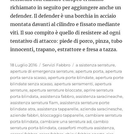
richiamato in seguito per aggiungere anche un
defender. Il defender è una borchia in acciaio
montata davanti al cilindro e fissato mediante
viti. Il suo compito è quello di resistere ad ogni
tentativo di attacco: piede di porco, pinza, tubo
innocenti, trapano, estrattore e fresa a tazza.
Pubblicato
Categorie
Tag
18 Luglio 2016
Servizi Fabbro
a ssistenza serrature
,
il
apertura di emergenza serrature
,
apertura porta
,
apertura
porta senza scasso
,
apertura porte blindate
,
apertura porte
blindate senza scasso
,
apertura serramenti
,
apertura
serrature
,
apertura serrature bloccate
,
aprire serratura
porta blindata
,
assistenza fabbro
,
assistenza saracineache
,
assistenza serratura fiam
,
assistenza serrature porte
blindate atra
,
assistenza tapparelle
,
azienda saracinesche
,
aziende fabbri
,
bloccaggio tapparelle
,
cambiare serratura
porta blindata
,
cambiare una serratura ad
,
cambio
serratura porta blindata
,
casseforti mottura assistenza
,
cercasi fabbro
,
cerco fabbro
,
chiavi fabbro aperto
,
cisa