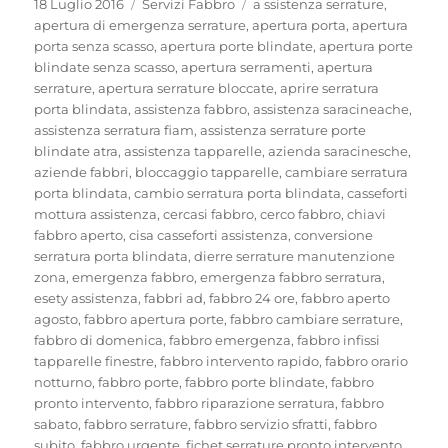
Pubblicato
Categorie
Tag
18 Luglio 2016
Servizi Fabbro
a ssistenza serrature
,
il
apertura di emergenza serrature
,
apertura porta
,
apertura
porta senza scasso
,
apertura porte blindate
,
apertura porte
blindate senza scasso
,
apertura serramenti
,
apertura
serrature
,
apertura serrature bloccate
,
aprire serratura
porta blindata
,
assistenza fabbro
,
assistenza saracineache
,
assistenza serratura fiam
,
assistenza serrature porte
blindate atra
,
assistenza tapparelle
,
azienda saracinesche
,
aziende fabbri
,
bloccaggio tapparelle
,
cambiare serratura
porta blindata
,
cambio serratura porta blindata
,
casseforti
mottura assistenza
,
cercasi fabbro
,
cerco fabbro
,
chiavi
fabbro aperto
,
cisa casseforti assistenza
,
conversione
serratura porta blindata
,
dierre serrature manutenzione
zona
,
emergenza fabbro
,
emergenza fabbro serratura
,
esety assistenza
,
fabbri ad
,
fabbro 24 ore
,
fabbro aperto
agosto
,
fabbro apertura porte
,
fabbro cambiare serrature
,
fabbro di domenica
,
fabbro emergenza
,
fabbro infissi
tapparelle finestre
,
fabbro intervento rapido
,
fabbro orario
notturno
,
fabbro porte
,
fabbro porte blindate
,
fabbro
pronto intervento
,
fabbro riparazione serratura
,
fabbro
sabato
,
fabbro serrature
,
fabbro servizio sfratti
,
fabbro
subito
,
fabbro urgente
,
fichet serrature pronto intervento
,