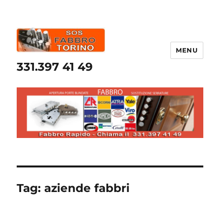
MENU
331.397 41 49
Tag:
aziende fabbri