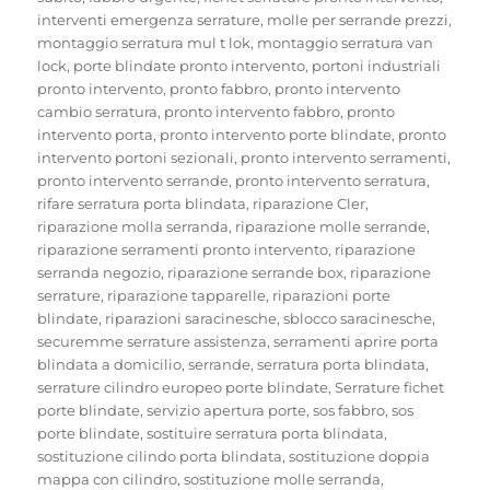
interventi emergenza serrature
,
molle per serrande prezzi
,
montaggio serratura mul t lok
,
montaggio serratura van
lock
,
porte blindate pronto intervento
,
portoni industriali
pronto intervento
,
pronto fabbro
,
pronto intervento
cambio serratura
,
pronto intervento fabbro
,
pronto
intervento porta
,
pronto intervento porte blindate
,
pronto
intervento portoni sezionali
,
pronto intervento serramenti
,
pronto intervento serrande
,
pronto intervento serratura
,
rifare serratura porta blindata
,
riparazione Cler
,
riparazione molla serranda
,
riparazione molle serrande
,
riparazione serramenti pronto intervento
,
riparazione
serranda negozio
,
riparazione serrande box
,
riparazione
serrature
,
riparazione tapparelle
,
riparazioni porte
blindate
,
riparazioni saracinesche
,
sblocco saracinesche
,
securemme serrature assistenza
,
serramenti aprire porta
blindata a domicilio
,
serrande
,
serratura porta blindata
,
serrature cilindro europeo porte blindate
,
Serrature fichet
porte blindate
,
servizio apertura porte
,
sos fabbro
,
sos
porte blindate
,
sostituire serratura porta blindata
,
sostituzione cilindo porta blindata
,
sostituzione doppia
mappa con cilindro
,
sostituzione molle serranda
,