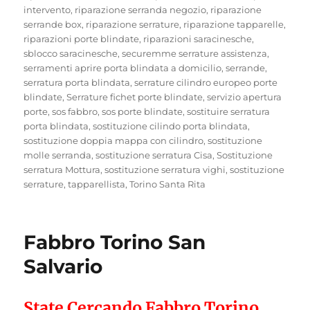
intervento
,
riparazione serranda negozio
,
riparazione
serrande box
,
riparazione serrature
,
riparazione tapparelle
,
riparazioni porte blindate
,
riparazioni saracinesche
,
sblocco saracinesche
,
securemme serrature assistenza
,
serramenti aprire porta blindata a domicilio
,
serrande
,
serratura porta blindata
,
serrature cilindro europeo porte
blindate
,
Serrature fichet porte blindate
,
servizio apertura
porte
,
sos fabbro
,
sos porte blindate
,
sostituire serratura
porta blindata
,
sostituzione cilindo porta blindata
,
sostituzione doppia mappa con cilindro
,
sostituzione
molle serranda
,
sostituzione serratura Cisa
,
Sostituzione
serratura Mottura
,
sostituzione serratura vighi
,
sostituzione
serrature
,
tapparellista
,
Torino Santa Rita
Fabbro Torino San
Salvario
State Cercando Fabbro Torino