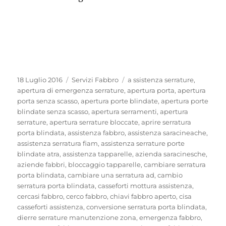
Pubblicato
Categorie
Tag
18 Luglio 2016
Servizi Fabbro
a ssistenza serrature
,
il
apertura di emergenza serrature
,
apertura porta
,
apertura
porta senza scasso
,
apertura porte blindate
,
apertura porte
blindate senza scasso
,
apertura serramenti
,
apertura
serrature
,
apertura serrature bloccate
,
aprire serratura
porta blindata
,
assistenza fabbro
,
assistenza saracineache
,
assistenza serratura fiam
,
assistenza serrature porte
blindate atra
,
assistenza tapparelle
,
azienda saracinesche
,
aziende fabbri
,
bloccaggio tapparelle
,
cambiare serratura
porta blindata
,
cambiare una serratura ad
,
cambio
serratura porta blindata
,
casseforti mottura assistenza
,
cercasi fabbro
,
cerco fabbro
,
chiavi fabbro aperto
,
cisa
casseforti assistenza
,
conversione serratura porta blindata
,
dierre serrature manutenzione zona
,
emergenza fabbro
,