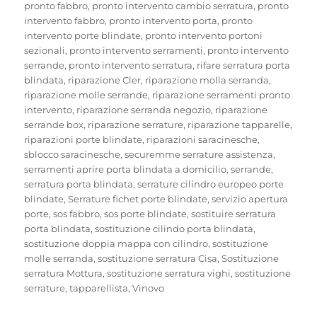
pronto fabbro
,
pronto intervento cambio serratura
,
pronto
intervento fabbro
,
pronto intervento porta
,
pronto
intervento porte blindate
,
pronto intervento portoni
sezionali
,
pronto intervento serramenti
,
pronto intervento
serrande
,
pronto intervento serratura
,
rifare serratura porta
blindata
,
riparazione Cler
,
riparazione molla serranda
,
riparazione molle serrande
,
riparazione serramenti pronto
intervento
,
riparazione serranda negozio
,
riparazione
serrande box
,
riparazione serrature
,
riparazione tapparelle
,
riparazioni porte blindate
,
riparazioni saracinesche
,
sblocco saracinesche
,
securemme serrature assistenza
,
serramenti aprire porta blindata a domicilio
,
serrande
,
serratura porta blindata
,
serrature cilindro europeo porte
blindate
,
Serrature fichet porte blindate
,
servizio apertura
porte
,
sos fabbro
,
sos porte blindate
,
sostituire serratura
porta blindata
,
sostituzione cilindo porta blindata
,
sostituzione doppia mappa con cilindro
,
sostituzione
molle serranda
,
sostituzione serratura Cisa
,
Sostituzione
serratura Mottura
,
sostituzione serratura vighi
,
sostituzione
serrature
,
tapparellista
,
Vinovo