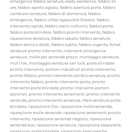
emergenza fabbro serratura
,
esety assistenza
,
fabbro 24
ore
,
fabbro aperto agosto
,
fabbro apertura porte
,
fabbro
cambiare serrature
,
fabbro di domenica
,
fabbro
emergenza
,
fabbro infissi tapparelle finestre
,
fabbro
intervento rapido
,
fabbro orario notturno
,
fabbro porte
,
fabbro porte blindate
,
fabbro pronto intervento
,
fabbro
riparazione serratura
,
fabbro sabato
,
fabbro serrature
,
fabbro servizio sfratti
,
fabbro subito
,
fabbro urgente
,
fichet
serrature pronto intervento
,
interventi emergenza
serrature
,
molle per serrande prezzi
,
montaggio serratura
mul t lok
,
montaggio serratura van lock
,
porte blindate
pronto intervento
,
portoni industriali pronto intervento
,
pronto fabbro
,
pronto intervento cambio serratura
,
pronto
intervento fabbro
,
pronto intervento porta
,
pronto
intervento porte blindate
,
pronto intervento portoni
sezionali
,
pronto intervento serramenti
,
pronto intervento
serrande
,
pronto intervento serratura
,
rifare serratura porta
blindata
,
riparazione Cler
,
riparazione molla serranda
,
riparazione molle serrande
,
riparazione serramenti pronto
intervento
,
riparazione serranda negozio
,
riparazione
serrande box
,
riparazione serrature
,
riparazione tapparelle
,
riparazioni porte blindate
,
riparazioni saracinesche
,