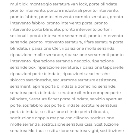
mul t lok
,
montaggio serratura van lock
,
porte blindate
pronto intervento
,
portoni industriali pronto intervento
,
pronto fabbro
,
pronto intervento cambio serratura
,
pronto
intervento fabbro
,
pronto intervento porta
,
pronto
intervento porte blindate
,
pronto intervento portoni
sezionali
,
pronto intervento serramenti
,
pronto intervento
serrande
,
pronto intervento serratura
,
rifare serratura porta
blindata
,
riparazione Cler
,
riparazione molla serranda
,
riparazione molle serrande
,
riparazione serramenti pronto
intervento
,
riparazione serranda negozio
,
riparazione
serrande box
,
riparazione serrature
,
riparazione tapparelle
,
riparazioni porte blindate
,
riparazioni saracinesche
,
sblocco saracinesche
,
securemme serrature assistenza
,
serramenti aprire porta blindata a domicilio
,
serrande
,
serratura porta blindata
,
serrature cilindro europeo porte
blindate
,
Serrature fichet porte blindate
,
servizio apertura
porte
,
sos fabbro
,
sos porte blindate
,
sostituire serratura
porta blindata
,
sostituzione cilindo porta blindata
,
sostituzione doppia mappa con cilindro
,
sostituzione
molle serranda
,
sostituzione serratura Cisa
,
Sostituzione
serratura Mottura
,
sostituzione serratura vighi
,
sostituzione