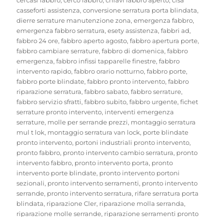
casseforti assistenza
,
conversione serratura porta blindata
,
dierre serrature manutenzione zona
,
emergenza fabbro
,
emergenza fabbro serratura
,
esety assistenza
,
fabbri ad
,
fabbro 24 ore
,
fabbro aperto agosto
,
fabbro apertura porte
,
fabbro cambiare serrature
,
fabbro di domenica
,
fabbro
emergenza
,
fabbro infissi tapparelle finestre
,
fabbro
intervento rapido
,
fabbro orario notturno
,
fabbro porte
,
fabbro porte blindate
,
fabbro pronto intervento
,
fabbro
riparazione serratura
,
fabbro sabato
,
fabbro serrature
,
fabbro servizio sfratti
,
fabbro subito
,
fabbro urgente
,
fichet
serrature pronto intervento
,
interventi emergenza
serrature
,
molle per serrande prezzi
,
montaggio serratura
mul t lok
,
montaggio serratura van lock
,
porte blindate
pronto intervento
,
portoni industriali pronto intervento
,
pronto fabbro
,
pronto intervento cambio serratura
,
pronto
intervento fabbro
,
pronto intervento porta
,
pronto
intervento porte blindate
,
pronto intervento portoni
sezionali
,
pronto intervento serramenti
,
pronto intervento
serrande
,
pronto intervento serratura
,
rifare serratura porta
blindata
,
riparazione Cler
,
riparazione molla serranda
,
riparazione molle serrande
,
riparazione serramenti pronto