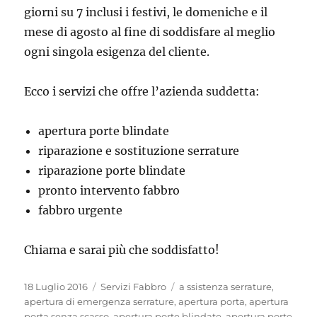
giorni su 7 inclusi i festivi, le domeniche e il
mese di agosto al fine di soddisfare al meglio
ogni singola esigenza del cliente.
Ecco i servizi che offre l’azienda suddetta:
apertura porte blindate
riparazione e sostituzione serrature
riparazione porte blindate
pronto intervento fabbro
fabbro urgente
Chiama e sarai più che soddisfatto!
Pubblicato
Categorie
Tag
18 Luglio 2016
Servizi Fabbro
a ssistenza serrature
,
il
apertura di emergenza serrature
,
apertura porta
,
apertura
porta senza scasso
,
apertura porte blindate
,
apertura porte