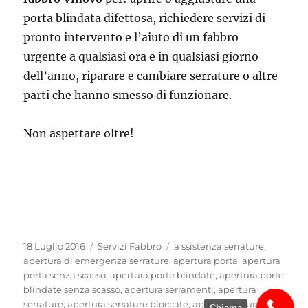
porta blindata difettosa, richiedere servizi di
pronto intervento e l’aiuto di un fabbro
urgente a qualsiasi ora e in qualsiasi giorno
dell’anno, riparare e cambiare serrature o altre
parti che hanno smesso di funzionare.
Non aspettare oltre!
Pubblicato
Categorie
Tag
18 Luglio 2016
Servizi Fabbro
a ssistenza serrature
,
il
apertura di emergenza serrature
,
apertura porta
,
apertura
porta senza scasso
,
apertura porte blindate
,
apertura porte
blindate senza scasso
,
apertura serramenti
,
apertura
serrature
,
apertura serrature bloccate
,
aprire serratura
Chiama