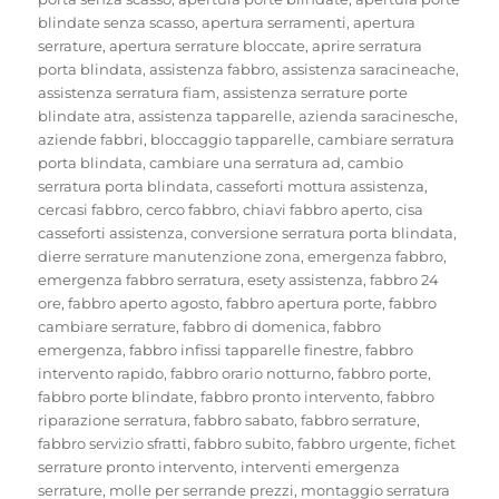
blindate senza scasso
,
apertura serramenti
,
apertura
serrature
,
apertura serrature bloccate
,
aprire serratura
porta blindata
,
assistenza fabbro
,
assistenza saracineache
,
assistenza serratura fiam
,
assistenza serrature porte
blindate atra
,
assistenza tapparelle
,
azienda saracinesche
,
aziende fabbri
,
bloccaggio tapparelle
,
cambiare serratura
porta blindata
,
cambiare una serratura ad
,
cambio
serratura porta blindata
,
casseforti mottura assistenza
,
cercasi fabbro
,
cerco fabbro
,
chiavi fabbro aperto
,
cisa
casseforti assistenza
,
conversione serratura porta blindata
,
dierre serrature manutenzione zona
,
emergenza fabbro
,
emergenza fabbro serratura
,
esety assistenza
,
fabbro 24
ore
,
fabbro aperto agosto
,
fabbro apertura porte
,
fabbro
cambiare serrature
,
fabbro di domenica
,
fabbro
emergenza
,
fabbro infissi tapparelle finestre
,
fabbro
intervento rapido
,
fabbro orario notturno
,
fabbro porte
,
fabbro porte blindate
,
fabbro pronto intervento
,
fabbro
riparazione serratura
,
fabbro sabato
,
fabbro serrature
,
fabbro servizio sfratti
,
fabbro subito
,
fabbro urgente
,
fichet
serrature pronto intervento
,
interventi emergenza
serrature
,
molle per serrande prezzi
,
montaggio serratura