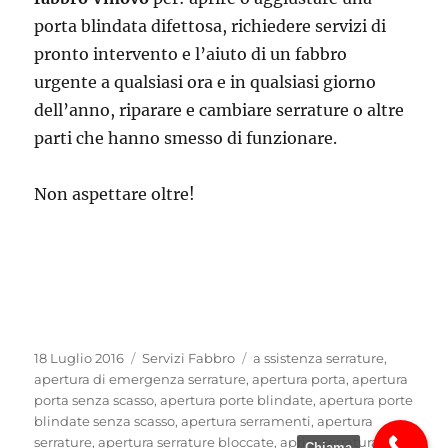
porta blindata difettosa, richiedere servizi di
pronto intervento e l’aiuto di un fabbro
urgente a qualsiasi ora e in qualsiasi giorno
dell’anno, riparare e cambiare serrature o altre
parti che hanno smesso di funzionare.
Non aspettare oltre!
Pubblicato
Categorie
Tag
18 Luglio 2016
Servizi Fabbro
a ssistenza serrature
,
il
apertura di emergenza serrature
,
apertura porta
,
apertura
porta senza scasso
,
apertura porte blindate
,
apertura porte
blindate senza scasso
,
apertura serramenti
,
apertura
serrature
,
apertura serrature bloccate
,
aprire serratura
Chiama