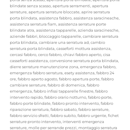
blindate senza scasso
,
apertura serramenti
,
apertura
serrature
,
apertura serrature bloccate
,
aprire serratura
porta blindata
,
assistenza fabbro
,
assistenza saracineache
,
assistenza serratura fiam
,
assistenza serrature porte
blindate atra
,
assistenza tapparelle
,
azienda saracinesche
,
aziende fabbri
,
bloccaggio tapparelle
,
cambiare serratura
porta blindata
,
cambiare una serratura ad
,
cambio
serratura porta blindata
,
casseforti mottura assistenza
,
cercasi fabbro
,
cerco fabbro
,
chiavi fabbro aperto
,
cisa
casseforti assistenza
,
conversione serratura porta blindata
,
dierre serrature manutenzione zona
,
emergenza fabbro
,
emergenza fabbro serratura
,
esety assistenza
,
fabbro 24
ore
,
fabbro aperto agosto
,
fabbro apertura porte
,
fabbro
cambiare serrature
,
fabbro di domenica
,
fabbro
emergenza
,
fabbro infissi tapparelle finestre
,
fabbro
intervento rapido
,
fabbro orario notturno
,
fabbro porte
,
fabbro porte blindate
,
fabbro pronto intervento
,
fabbro
riparazione serratura
,
fabbro sabato
,
fabbro serrature
,
fabbro servizio sfratti
,
fabbro subito
,
fabbro urgente
,
fichet
serrature pronto intervento
,
interventi emergenza
serrature
,
molle per serrande prezzi
,
montaggio serratura