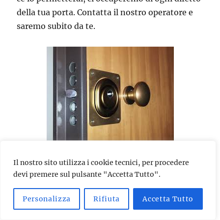
della tua porta. Contatta il nostro operatore e
saremo subito da te.
Se hai subito un tentativo di effrazione, se la
Il nostro sito utilizza i cookie tecnici, per procedere
devi premere sul pulsante "Accetta Tutto".
porta si è chiusa accidentalmente, se ti hanno
rubato le chiavi di casa o le hai perse, se vuoi
Personalizza
Rifiuta
Accetta Tutto
installare una serratura di ultima generazione,
se il tuo cilindro tende a bloccarsi, se vuoi