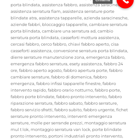
porta blindata
,
assistenza fabbro
,
assistenza saracineache
,
assistenza serratura fiam
,
assistenza serrature porte
blindate atra
,
assistenza tapparelle
,
azienda saracinesche
,
aziende fabbri
,
bloccaggio tapparelle
,
cambiare serratura
porta blindata
,
cambiare una serratura ad
,
cambio
serratura porta blindata
,
casseforti mottura assistenza
,
cercasi fabbro
,
cerco fabbro
,
chiavi fabbro aperto
,
cisa
casseforti assistenza
,
conversione serratura porta blindata
,
dierre serrature manutenzione zona
,
emergenza fabbro
,
emergenza fabbro serratura
,
esety assistenza
,
fabbro 24
ore
,
fabbro aperto agosto
,
fabbro apertura porte
,
fabbro
cambiare serrature
,
fabbro di domenica
,
fabbro
emergenza
,
fabbro infissi tapparelle finestre
,
fabbro
intervento rapido
,
fabbro orario notturno
,
fabbro porte
,
fabbro porte blindate
,
fabbro pronto intervento
,
fabbro
riparazione serratura
,
fabbro sabato
,
fabbro serrature
,
fabbro servizio sfratti
,
fabbro subito
,
fabbro urgente
,
fichet
serrature pronto intervento
,
interventi emergenza
serrature
,
molle per serrande prezzi
,
montaggio serratura
mul t lok
,
montaggio serratura van lock
,
porte blindate
pronto intervento
,
portoni industriali pronto intervento
,