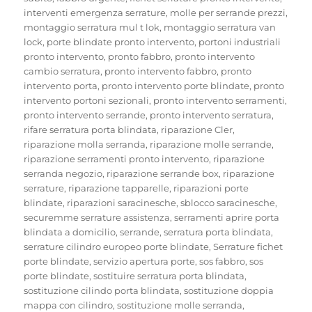
interventi emergenza serrature
,
molle per serrande prezzi
,
montaggio serratura mul t lok
,
montaggio serratura van
lock
,
porte blindate pronto intervento
,
portoni industriali
pronto intervento
,
pronto fabbro
,
pronto intervento
cambio serratura
,
pronto intervento fabbro
,
pronto
intervento porta
,
pronto intervento porte blindate
,
pronto
intervento portoni sezionali
,
pronto intervento serramenti
,
pronto intervento serrande
,
pronto intervento serratura
,
rifare serratura porta blindata
,
riparazione Cler
,
riparazione molla serranda
,
riparazione molle serrande
,
riparazione serramenti pronto intervento
,
riparazione
serranda negozio
,
riparazione serrande box
,
riparazione
serrature
,
riparazione tapparelle
,
riparazioni porte
blindate
,
riparazioni saracinesche
,
sblocco saracinesche
,
securemme serrature assistenza
,
serramenti aprire porta
blindata a domicilio
,
serrande
,
serratura porta blindata
,
serrature cilindro europeo porte blindate
,
Serrature fichet
porte blindate
,
servizio apertura porte
,
sos fabbro
,
sos
porte blindate
,
sostituire serratura porta blindata
,
sostituzione cilindo porta blindata
,
sostituzione doppia
mappa con cilindro
,
sostituzione molle serranda
,