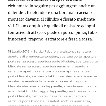
richiamato in seguito per aggiungere anche un
defender. Il defender è una borchia in acciaio
montata davanti al cilindro e fissato mediante
viti. Il suo compito è quello di resistere ad ogni
tentativo di attacco: piede di porco, pinza, tubo
innocenti, trapano, estrattore e fresa a tazza.
Pubblicato
Categorie
Tag
18 Luglio 2016
Servizi Fabbro
a ssistenza serrature
,
il
apertura di emergenza serrature
,
apertura porta
,
apertura
porta senza scasso
,
apertura porte blindate
,
apertura porte
blindate senza scasso
,
apertura serramenti
,
apertura
serrature
,
apertura serrature bloccate
,
aprire serratura
porta blindata
,
assistenza fabbro
,
assistenza saracineache
,
assistenza serratura fiam
,
assistenza serrature porte
blindate atra
,
assistenza tapparelle
,
azienda saracinesche
,
aziende fabbri
,
bloccaggio tapparelle
,
cambiare serratura
porta blindata
,
cambiare una serratura ad
,
cambio
serratura porta blindata
,
casseforti mottura assistenza
,
cercasi fabbro
,
cerco fabbro
,
chiavi fabbro aperto
,
cisa