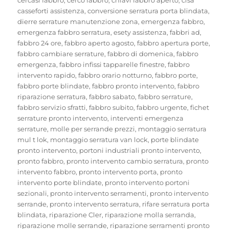
casseforti assistenza
,
conversione serratura porta blindata
,
dierre serrature manutenzione zona
,
emergenza fabbro
,
emergenza fabbro serratura
,
esety assistenza
,
fabbri ad
,
fabbro 24 ore
,
fabbro aperto agosto
,
fabbro apertura porte
,
fabbro cambiare serrature
,
fabbro di domenica
,
fabbro
emergenza
,
fabbro infissi tapparelle finestre
,
fabbro
intervento rapido
,
fabbro orario notturno
,
fabbro porte
,
fabbro porte blindate
,
fabbro pronto intervento
,
fabbro
riparazione serratura
,
fabbro sabato
,
fabbro serrature
,
fabbro servizio sfratti
,
fabbro subito
,
fabbro urgente
,
fichet
serrature pronto intervento
,
interventi emergenza
serrature
,
molle per serrande prezzi
,
montaggio serratura
mul t lok
,
montaggio serratura van lock
,
porte blindate
pronto intervento
,
portoni industriali pronto intervento
,
pronto fabbro
,
pronto intervento cambio serratura
,
pronto
intervento fabbro
,
pronto intervento porta
,
pronto
intervento porte blindate
,
pronto intervento portoni
sezionali
,
pronto intervento serramenti
,
pronto intervento
serrande
,
pronto intervento serratura
,
rifare serratura porta
blindata
,
riparazione Cler
,
riparazione molla serranda
,
riparazione molle serrande
,
riparazione serramenti pronto