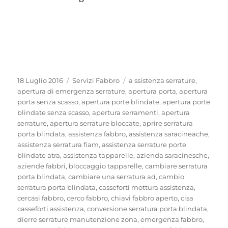
Pubblicato
Categorie
Tag
18 Luglio 2016
Servizi Fabbro
a ssistenza serrature
,
il
apertura di emergenza serrature
,
apertura porta
,
apertura
porta senza scasso
,
apertura porte blindate
,
apertura porte
blindate senza scasso
,
apertura serramenti
,
apertura
serrature
,
apertura serrature bloccate
,
aprire serratura
porta blindata
,
assistenza fabbro
,
assistenza saracineache
,
assistenza serratura fiam
,
assistenza serrature porte
blindate atra
,
assistenza tapparelle
,
azienda saracinesche
,
aziende fabbri
,
bloccaggio tapparelle
,
cambiare serratura
porta blindata
,
cambiare una serratura ad
,
cambio
serratura porta blindata
,
casseforti mottura assistenza
,
cercasi fabbro
,
cerco fabbro
,
chiavi fabbro aperto
,
cisa
casseforti assistenza
,
conversione serratura porta blindata
,
dierre serrature manutenzione zona
,
emergenza fabbro
,