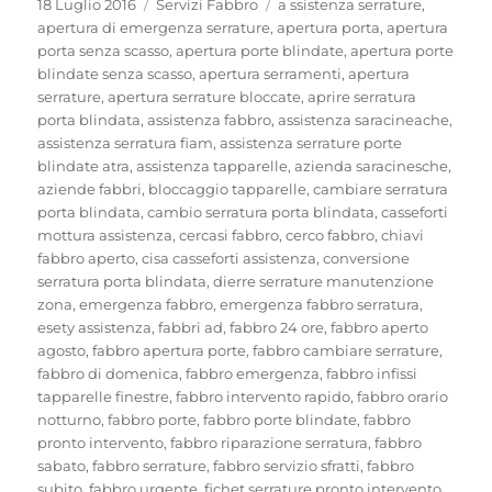
Pubblicato
Categorie
Tag
18 Luglio 2016
Servizi Fabbro
a ssistenza serrature
,
il
apertura di emergenza serrature
,
apertura porta
,
apertura
porta senza scasso
,
apertura porte blindate
,
apertura porte
blindate senza scasso
,
apertura serramenti
,
apertura
serrature
,
apertura serrature bloccate
,
aprire serratura
porta blindata
,
assistenza fabbro
,
assistenza saracineache
,
assistenza serratura fiam
,
assistenza serrature porte
blindate atra
,
assistenza tapparelle
,
azienda saracinesche
,
aziende fabbri
,
bloccaggio tapparelle
,
cambiare serratura
porta blindata
,
cambio serratura porta blindata
,
casseforti
mottura assistenza
,
cercasi fabbro
,
cerco fabbro
,
chiavi
fabbro aperto
,
cisa casseforti assistenza
,
conversione
serratura porta blindata
,
dierre serrature manutenzione
zona
,
emergenza fabbro
,
emergenza fabbro serratura
,
esety assistenza
,
fabbri ad
,
fabbro 24 ore
,
fabbro aperto
agosto
,
fabbro apertura porte
,
fabbro cambiare serrature
,
fabbro di domenica
,
fabbro emergenza
,
fabbro infissi
tapparelle finestre
,
fabbro intervento rapido
,
fabbro orario
notturno
,
fabbro porte
,
fabbro porte blindate
,
fabbro
pronto intervento
,
fabbro riparazione serratura
,
fabbro
sabato
,
fabbro serrature
,
fabbro servizio sfratti
,
fabbro
subito
,
fabbro urgente
,
fichet serrature pronto intervento
,