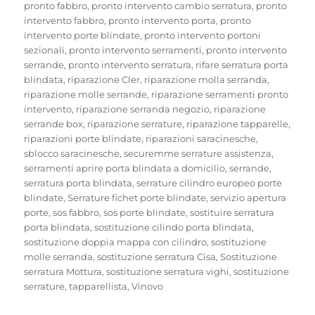
pronto fabbro
,
pronto intervento cambio serratura
,
pronto
intervento fabbro
,
pronto intervento porta
,
pronto
intervento porte blindate
,
pronto intervento portoni
sezionali
,
pronto intervento serramenti
,
pronto intervento
serrande
,
pronto intervento serratura
,
rifare serratura porta
blindata
,
riparazione Cler
,
riparazione molla serranda
,
riparazione molle serrande
,
riparazione serramenti pronto
intervento
,
riparazione serranda negozio
,
riparazione
serrande box
,
riparazione serrature
,
riparazione tapparelle
,
riparazioni porte blindate
,
riparazioni saracinesche
,
sblocco saracinesche
,
securemme serrature assistenza
,
serramenti aprire porta blindata a domicilio
,
serrande
,
serratura porta blindata
,
serrature cilindro europeo porte
blindate
,
Serrature fichet porte blindate
,
servizio apertura
porte
,
sos fabbro
,
sos porte blindate
,
sostituire serratura
porta blindata
,
sostituzione cilindo porta blindata
,
sostituzione doppia mappa con cilindro
,
sostituzione
molle serranda
,
sostituzione serratura Cisa
,
Sostituzione
serratura Mottura
,
sostituzione serratura vighi
,
sostituzione
serrature
,
tapparellista
,
Vinovo