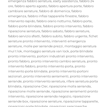
emergenza fabbro serratura
,
esety assistenza
,
fabbro 24
ore
,
fabbro aperto agosto
,
fabbro apertura porte
,
fabbro
cambiare serrature
,
fabbro di domenica
,
fabbro
emergenza
,
fabbro infissi tapparelle finestre
,
fabbro
intervento rapido
,
fabbro orario notturno
,
fabbro porte
,
fabbro porte blindate
,
fabbro pronto intervento
,
fabbro
riparazione serratura
,
fabbro sabato
,
fabbro serrature
,
fabbro servizio sfratti
,
fabbro subito
,
fabbro urgente
,
fichet
serrature pronto intervento
,
interventi emergenza
serrature
,
molle per serrande prezzi
,
montaggio serratura
mul t lok
,
montaggio serratura van lock
,
porte blindate
pronto intervento
,
portoni industriali pronto intervento
,
pronto fabbro
,
pronto intervento cambio serratura
,
pronto
intervento fabbro
,
pronto intervento porta
,
pronto
intervento porte blindate
,
pronto intervento portoni
sezionali
,
pronto intervento serramenti
,
pronto intervento
serrande
,
pronto intervento serratura
,
rifare serratura porta
blindata
,
riparazione Cler
,
riparazione molla serranda
,
riparazione molle serrande
,
riparazione serramenti pronto
intervento
,
riparazione serranda negozio
,
riparazione
serrande box
,
riparazione serrature
,
riparazione tapparelle
,
riparazioni porte blindate
,
riparazioni saracinesche
,