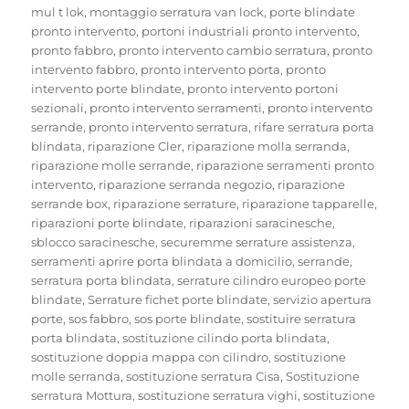
mul t lok
,
montaggio serratura van lock
,
porte blindate
pronto intervento
,
portoni industriali pronto intervento
,
pronto fabbro
,
pronto intervento cambio serratura
,
pronto
intervento fabbro
,
pronto intervento porta
,
pronto
intervento porte blindate
,
pronto intervento portoni
sezionali
,
pronto intervento serramenti
,
pronto intervento
serrande
,
pronto intervento serratura
,
rifare serratura porta
blindata
,
riparazione Cler
,
riparazione molla serranda
,
riparazione molle serrande
,
riparazione serramenti pronto
intervento
,
riparazione serranda negozio
,
riparazione
serrande box
,
riparazione serrature
,
riparazione tapparelle
,
riparazioni porte blindate
,
riparazioni saracinesche
,
sblocco saracinesche
,
securemme serrature assistenza
,
serramenti aprire porta blindata a domicilio
,
serrande
,
serratura porta blindata
,
serrature cilindro europeo porte
blindate
,
Serrature fichet porte blindate
,
servizio apertura
porte
,
sos fabbro
,
sos porte blindate
,
sostituire serratura
porta blindata
,
sostituzione cilindo porta blindata
,
sostituzione doppia mappa con cilindro
,
sostituzione
molle serranda
,
sostituzione serratura Cisa
,
Sostituzione
serratura Mottura
,
sostituzione serratura vighi
,
sostituzione