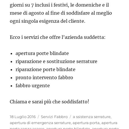
giorni su 7 inclusi i festivi, le domeniche e il
mese di agosto al fine di soddisfare al meglio
ogni singola esigenza del cliente.
Ecco i servizi che offre l’azienda suddetta:
apertura porte blindate
riparazione e sostituzione serrature
riparazione porte blindate
pronto intervento fabbro
fabbro urgente
Chiama e sarai più che soddisfatto!
Pubblicato
Categorie
Tag
18 Luglio 2016
Servizi Fabbro
a ssistenza serrature
,
il
apertura di emergenza serrature
,
apertura porta
,
apertura
porta senza scasso
,
apertura porte blindate
,
apertura porte