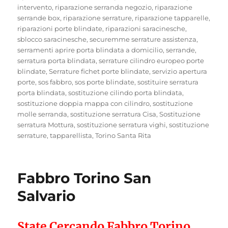
intervento
,
riparazione serranda negozio
,
riparazione
serrande box
,
riparazione serrature
,
riparazione tapparelle
,
riparazioni porte blindate
,
riparazioni saracinesche
,
sblocco saracinesche
,
securemme serrature assistenza
,
serramenti aprire porta blindata a domicilio
,
serrande
,
serratura porta blindata
,
serrature cilindro europeo porte
blindate
,
Serrature fichet porte blindate
,
servizio apertura
porte
,
sos fabbro
,
sos porte blindate
,
sostituire serratura
porta blindata
,
sostituzione cilindo porta blindata
,
sostituzione doppia mappa con cilindro
,
sostituzione
molle serranda
,
sostituzione serratura Cisa
,
Sostituzione
serratura Mottura
,
sostituzione serratura vighi
,
sostituzione
serrature
,
tapparellista
,
Torino Santa Rita
Fabbro Torino San
Salvario
State Cercando Fabbro Torino