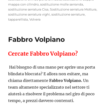
mappa con cilindro
,
sostituzione molle serranda
,
sostituzione serratura Cisa
,
Sostituzione serratura Mottura
,
sostituzione serratura vighi
,
sostituzione serrature
,
tapparellista
,
Volvera
Fabbro Volpiano
Cercate Fabbro Volpiano?
Hai bisogno di una mano per aprire una porta
blindata bloccata? E allora non esitare, ma
chiama direttamente
Fabbro Volpiano.
Un
team altamente specializzato nel settore ti
aiuterà a risolvere il problema nel giro di poco
tempo, a prezzi davvero contenuti.