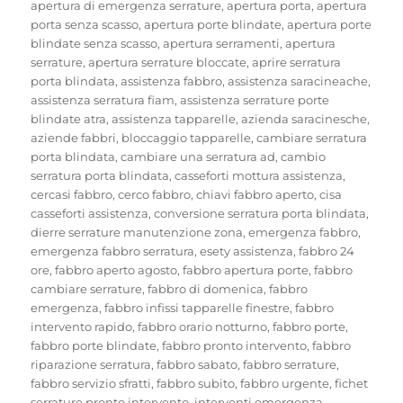
il
apertura di emergenza serrature
,
apertura porta
,
apertura
porta senza scasso
,
apertura porte blindate
,
apertura porte
blindate senza scasso
,
apertura serramenti
,
apertura
serrature
,
apertura serrature bloccate
,
aprire serratura
porta blindata
,
assistenza fabbro
,
assistenza saracineache
,
assistenza serratura fiam
,
assistenza serrature porte
blindate atra
,
assistenza tapparelle
,
azienda saracinesche
,
aziende fabbri
,
bloccaggio tapparelle
,
cambiare serratura
porta blindata
,
cambiare una serratura ad
,
cambio
serratura porta blindata
,
casseforti mottura assistenza
,
cercasi fabbro
,
cerco fabbro
,
chiavi fabbro aperto
,
cisa
casseforti assistenza
,
conversione serratura porta blindata
,
dierre serrature manutenzione zona
,
emergenza fabbro
,
emergenza fabbro serratura
,
esety assistenza
,
fabbro 24
ore
,
fabbro aperto agosto
,
fabbro apertura porte
,
fabbro
cambiare serrature
,
fabbro di domenica
,
fabbro
emergenza
,
fabbro infissi tapparelle finestre
,
fabbro
intervento rapido
,
fabbro orario notturno
,
fabbro porte
,
fabbro porte blindate
,
fabbro pronto intervento
,
fabbro
riparazione serratura
,
fabbro sabato
,
fabbro serrature
,
fabbro servizio sfratti
,
fabbro subito
,
fabbro urgente
,
fichet
serrature pronto intervento
,
interventi emergenza