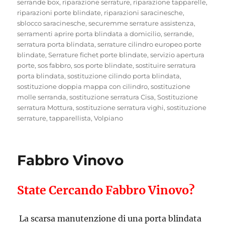
serrande box
,
riparazione serrature
,
riparazione tapparelle
,
riparazioni porte blindate
,
riparazioni saracinesche
,
sblocco saracinesche
,
securemme serrature assistenza
,
serramenti aprire porta blindata a domicilio
,
serrande
,
serratura porta blindata
,
serrature cilindro europeo porte
blindate
,
Serrature fichet porte blindate
,
servizio apertura
porte
,
sos fabbro
,
sos porte blindate
,
sostituire serratura
porta blindata
,
sostituzione cilindo porta blindata
,
sostituzione doppia mappa con cilindro
,
sostituzione
molle serranda
,
sostituzione serratura Cisa
,
Sostituzione
serratura Mottura
,
sostituzione serratura vighi
,
sostituzione
serrature
,
tapparellista
,
Volpiano
Fabbro Vinovo
State Cercando Fabbro Vinovo?
La scarsa manutenzione di una porta blindata