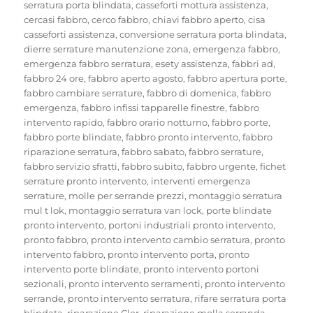
serratura porta blindata
,
casseforti mottura assistenza
,
cercasi fabbro
,
cerco fabbro
,
chiavi fabbro aperto
,
cisa
casseforti assistenza
,
conversione serratura porta blindata
,
dierre serrature manutenzione zona
,
emergenza fabbro
,
emergenza fabbro serratura
,
esety assistenza
,
fabbri ad
,
fabbro 24 ore
,
fabbro aperto agosto
,
fabbro apertura porte
,
fabbro cambiare serrature
,
fabbro di domenica
,
fabbro
emergenza
,
fabbro infissi tapparelle finestre
,
fabbro
intervento rapido
,
fabbro orario notturno
,
fabbro porte
,
fabbro porte blindate
,
fabbro pronto intervento
,
fabbro
riparazione serratura
,
fabbro sabato
,
fabbro serrature
,
fabbro servizio sfratti
,
fabbro subito
,
fabbro urgente
,
fichet
serrature pronto intervento
,
interventi emergenza
serrature
,
molle per serrande prezzi
,
montaggio serratura
mul t lok
,
montaggio serratura van lock
,
porte blindate
pronto intervento
,
portoni industriali pronto intervento
,
pronto fabbro
,
pronto intervento cambio serratura
,
pronto
intervento fabbro
,
pronto intervento porta
,
pronto
intervento porte blindate
,
pronto intervento portoni
sezionali
,
pronto intervento serramenti
,
pronto intervento
serrande
,
pronto intervento serratura
,
rifare serratura porta
blindata
,
riparazione Cler
,
riparazione molla serranda
,