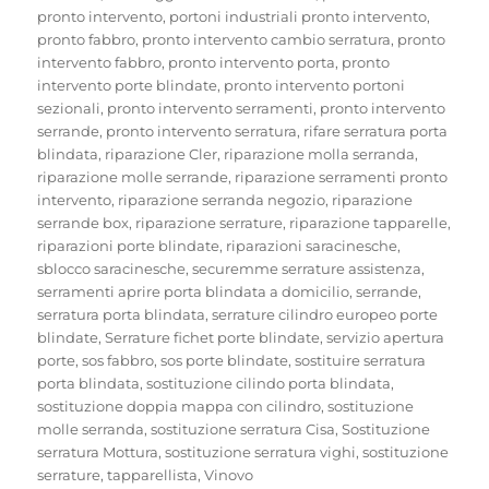
pronto intervento
,
portoni industriali pronto intervento
,
pronto fabbro
,
pronto intervento cambio serratura
,
pronto
intervento fabbro
,
pronto intervento porta
,
pronto
intervento porte blindate
,
pronto intervento portoni
sezionali
,
pronto intervento serramenti
,
pronto intervento
serrande
,
pronto intervento serratura
,
rifare serratura porta
blindata
,
riparazione Cler
,
riparazione molla serranda
,
riparazione molle serrande
,
riparazione serramenti pronto
intervento
,
riparazione serranda negozio
,
riparazione
serrande box
,
riparazione serrature
,
riparazione tapparelle
,
riparazioni porte blindate
,
riparazioni saracinesche
,
sblocco saracinesche
,
securemme serrature assistenza
,
serramenti aprire porta blindata a domicilio
,
serrande
,
serratura porta blindata
,
serrature cilindro europeo porte
blindate
,
Serrature fichet porte blindate
,
servizio apertura
porte
,
sos fabbro
,
sos porte blindate
,
sostituire serratura
porta blindata
,
sostituzione cilindo porta blindata
,
sostituzione doppia mappa con cilindro
,
sostituzione
molle serranda
,
sostituzione serratura Cisa
,
Sostituzione
serratura Mottura
,
sostituzione serratura vighi
,
sostituzione
serrature
,
tapparellista
,
Vinovo