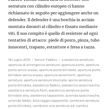
serratura con cilindro europeo ci hanno
richiamato in seguito per aggiungere anche un
defender. Il defender è una borchia in acciaio
montata davanti al cilindro e fissato mediante
viti. Il suo compito è quello di resistere ad ogni
tentativo di attacco: piede di porco, pinza, tubo
innocenti, trapano, estrattore e fresa a tazza.
Pubblicato
Categorie
Tag
18 Luglio 2016
Servizi Fabbro
a ssistenza serrature
,
il
apertura di emergenza serrature
,
apertura porta
,
apertura
porta senza scasso
,
apertura porte blindate
,
apertura porte
blindate senza scasso
,
apertura serramenti
,
apertura
serrature
,
apertura serrature bloccate
,
aprire serratura
porta blindata
,
assistenza fabbro
,
assistenza saracineache
,
assistenza serratura fiam
,
assistenza serrature porte
blindate atra
,
assistenza tapparelle
,
azienda saracinesche
,
aziende fabbri
,
bloccaggio tapparelle
,
cambiare serratura
porta blindata
,
cambiare una serratura ad
,
cambio