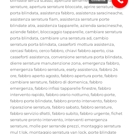
blindate senza scasso
,
apertura serramenti
,
apertura
serrature
,
apertura serrature bloccate
,
aprire serratura
porta blindata
,
assistenza fabbro
,
assistenza saracineache
,
assistenza serratura fiam
,
assistenza serrature porte
blindate atra
,
assistenza tapparelle
,
azienda saracinesche
,
aziende fabbri
,
bloccaggio tapparelle
,
cambiare serratura
porta blindata
,
cambiare una serratura ad
,
cambio
serratura porta blindata
,
casseforti mottura assistenza
,
cercasi fabbro
,
cerco fabbro
,
chiavi fabbro aperto
,
cisa
casseforti assistenza
,
conversione serratura porta blindata
,
dierre serrature manutenzione zona
,
emergenza fabbro
,
emergenza fabbro serratura
,
esety assistenza
,
fabbro 24
ore
,
fabbro aperto agosto
,
fabbro apertura porte
,
fabbro
cambiare serrature
,
fabbro di domenica
,
fabbro
emergenza
,
fabbro infissi tapparelle finestre
,
fabbro
intervento rapido
,
fabbro orario notturno
,
fabbro porte
,
fabbro porte blindate
,
fabbro pronto intervento
,
fabbro
riparazione serratura
,
fabbro sabato
,
fabbro serrature
,
fabbro servizio sfratti
,
fabbro subito
,
fabbro urgente
,
fichet
serrature pronto intervento
,
interventi emergenza
serrature
,
molle per serrande prezzi
,
montaggio serratura
mul t lok
,
montaggio serratura van lock
,
porte blindate