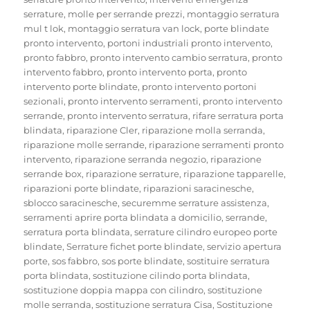
serrature
,
molle per serrande prezzi
,
montaggio serratura
mul t lok
,
montaggio serratura van lock
,
porte blindate
pronto intervento
,
portoni industriali pronto intervento
,
pronto fabbro
,
pronto intervento cambio serratura
,
pronto
intervento fabbro
,
pronto intervento porta
,
pronto
intervento porte blindate
,
pronto intervento portoni
sezionali
,
pronto intervento serramenti
,
pronto intervento
serrande
,
pronto intervento serratura
,
rifare serratura porta
blindata
,
riparazione Cler
,
riparazione molla serranda
,
riparazione molle serrande
,
riparazione serramenti pronto
intervento
,
riparazione serranda negozio
,
riparazione
serrande box
,
riparazione serrature
,
riparazione tapparelle
,
riparazioni porte blindate
,
riparazioni saracinesche
,
sblocco saracinesche
,
securemme serrature assistenza
,
serramenti aprire porta blindata a domicilio
,
serrande
,
serratura porta blindata
,
serrature cilindro europeo porte
blindate
,
Serrature fichet porte blindate
,
servizio apertura
porte
,
sos fabbro
,
sos porte blindate
,
sostituire serratura
porta blindata
,
sostituzione cilindo porta blindata
,
sostituzione doppia mappa con cilindro
,
sostituzione
molle serranda
,
sostituzione serratura Cisa
,
Sostituzione