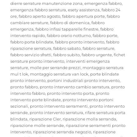
dierre serrature manutenzione zona
,
emergenza fabbro
,
emergenza fabbro serratura
,
esety assistenza
,
fabbro 24
ore
,
fabbro aperto agosto
,
fabbro apertura porte
,
fabbro
cambiare serrature
,
fabbro di domenica
,
fabbro
emergenza
,
fabbro infissi tapparelle finestre
,
fabbro
intervento rapido
,
fabbro orario notturno
,
fabbro porte
,
fabbro porte blindate
,
fabbro pronto intervento
,
fabbro
riparazione serratura
,
fabbro sabato
,
fabbro serrature
,
fabbro servizio sfratti
,
fabbro subito
,
fabbro urgente
,
fichet
serrature pronto intervento
,
interventi emergenza
serrature
,
molle per serrande prezzi
,
montaggio serratura
mul t lok
,
montaggio serratura van lock
,
porte blindate
pronto intervento
,
portoni industriali pronto intervento
,
pronto fabbro
,
pronto intervento cambio serratura
,
pronto
intervento fabbro
,
pronto intervento porta
,
pronto
intervento porte blindate
,
pronto intervento portoni
sezionali
,
pronto intervento serramenti
,
pronto intervento
serrande
,
pronto intervento serratura
,
rifare serratura porta
blindata
,
riparazione Cler
,
riparazione molla serranda
,
riparazione molle serrande
,
riparazione serramenti pronto
intervento
,
riparazione serranda negozio
,
riparazione