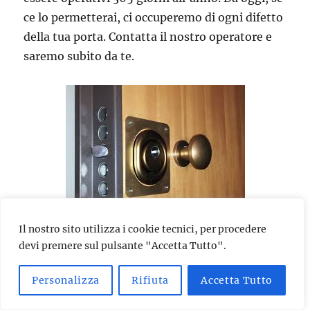
ce lo permetterai, ci occuperemo di ogni difetto
della tua porta. Contatta il nostro operatore e
saremo subito da te.
Il nostro sito utilizza i cookie tecnici, per procedere
devi premere sul pulsante "Accetta Tutto".
Se hai subito un tentativo di effrazione, se la
porta si è chiusa accidentalmente, se ti hanno
Personalizza
Rifiuta
Accetta Tutto
rubato le chiavi di casa o le hai perse, se vuoi
installare una serratura di ultima generazione,