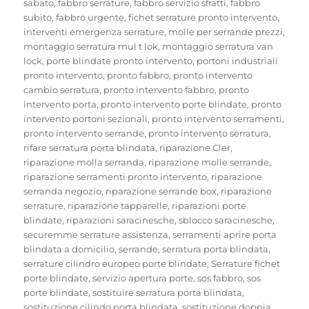
sabato
,
fabbro serrature
,
fabbro servizio sfratti
,
fabbro
subito
,
fabbro urgente
,
fichet serrature pronto intervento
,
interventi emergenza serrature
,
molle per serrande prezzi
,
montaggio serratura mul t lok
,
montaggio serratura van
lock
,
porte blindate pronto intervento
,
portoni industriali
pronto intervento
,
pronto fabbro
,
pronto intervento
cambio serratura
,
pronto intervento fabbro
,
pronto
intervento porta
,
pronto intervento porte blindate
,
pronto
intervento portoni sezionali
,
pronto intervento serramenti
,
pronto intervento serrande
,
pronto intervento serratura
,
rifare serratura porta blindata
,
riparazione Cler
,
riparazione molla serranda
,
riparazione molle serrande
,
riparazione serramenti pronto intervento
,
riparazione
serranda negozio
,
riparazione serrande box
,
riparazione
serrature
,
riparazione tapparelle
,
riparazioni porte
blindate
,
riparazioni saracinesche
,
sblocco saracinesche
,
securemme serrature assistenza
,
serramenti aprire porta
blindata a domicilio
,
serrande
,
serratura porta blindata
,
serrature cilindro europeo porte blindate
,
Serrature fichet
porte blindate
,
servizio apertura porte
,
sos fabbro
,
sos
porte blindate
,
sostituire serratura porta blindata
,
sostituzione cilindo porta blindata
,
sostituzione doppia