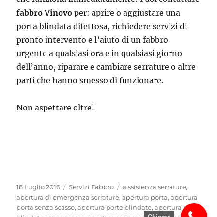
fabbro Vinovo
per: aprire o aggiustare una
porta blindata difettosa, richiedere servizi di
pronto intervento e l’aiuto di un fabbro
urgente a qualsiasi ora e in qualsiasi giorno
dell’anno, riparare e cambiare serrature o altre
parti che hanno smesso di funzionare.
Non aspettare oltre!
Pubblicato
Categorie
Tag
18 Luglio 2016
Servizi Fabbro
a ssistenza serrature
,
il
apertura di emergenza serrature
,
apertura porta
,
apertura
porta senza scasso
,
apertura porte blindate
,
apertura porte
Chiama