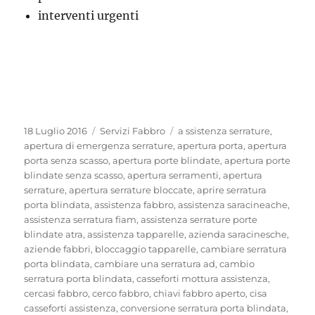
interventi urgenti
Pubblicato
Categorie
Tag
18 Luglio 2016
Servizi Fabbro
a ssistenza serrature
,
il
apertura di emergenza serrature
,
apertura porta
,
apertura
porta senza scasso
,
apertura porte blindate
,
apertura porte
blindate senza scasso
,
apertura serramenti
,
apertura
serrature
,
apertura serrature bloccate
,
aprire serratura
porta blindata
,
assistenza fabbro
,
assistenza saracineache
,
assistenza serratura fiam
,
assistenza serrature porte
blindate atra
,
assistenza tapparelle
,
azienda saracinesche
,
aziende fabbri
,
bloccaggio tapparelle
,
cambiare serratura
porta blindata
,
cambiare una serratura ad
,
cambio
serratura porta blindata
,
casseforti mottura assistenza
,
cercasi fabbro
,
cerco fabbro
,
chiavi fabbro aperto
,
cisa
casseforti assistenza
,
conversione serratura porta blindata
,