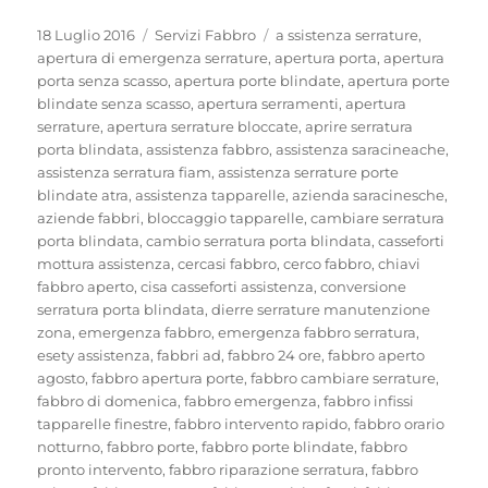
Pubblicato
Categorie
Tag
18 Luglio 2016
Servizi Fabbro
a ssistenza serrature
,
il
apertura di emergenza serrature
,
apertura porta
,
apertura
porta senza scasso
,
apertura porte blindate
,
apertura porte
blindate senza scasso
,
apertura serramenti
,
apertura
serrature
,
apertura serrature bloccate
,
aprire serratura
porta blindata
,
assistenza fabbro
,
assistenza saracineache
,
assistenza serratura fiam
,
assistenza serrature porte
blindate atra
,
assistenza tapparelle
,
azienda saracinesche
,
aziende fabbri
,
bloccaggio tapparelle
,
cambiare serratura
porta blindata
,
cambio serratura porta blindata
,
casseforti
mottura assistenza
,
cercasi fabbro
,
cerco fabbro
,
chiavi
fabbro aperto
,
cisa casseforti assistenza
,
conversione
serratura porta blindata
,
dierre serrature manutenzione
zona
,
emergenza fabbro
,
emergenza fabbro serratura
,
esety assistenza
,
fabbri ad
,
fabbro 24 ore
,
fabbro aperto
agosto
,
fabbro apertura porte
,
fabbro cambiare serrature
,
fabbro di domenica
,
fabbro emergenza
,
fabbro infissi
tapparelle finestre
,
fabbro intervento rapido
,
fabbro orario
notturno
,
fabbro porte
,
fabbro porte blindate
,
fabbro
pronto intervento
,
fabbro riparazione serratura
,
fabbro