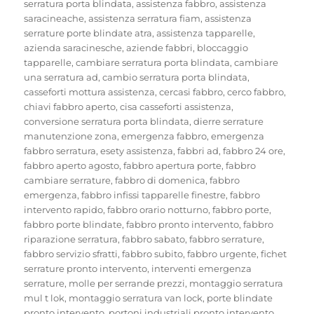
serratura porta blindata
,
assistenza fabbro
,
assistenza
saracineache
,
assistenza serratura fiam
,
assistenza
serrature porte blindate atra
,
assistenza tapparelle
,
azienda saracinesche
,
aziende fabbri
,
bloccaggio
tapparelle
,
cambiare serratura porta blindata
,
cambiare
una serratura ad
,
cambio serratura porta blindata
,
casseforti mottura assistenza
,
cercasi fabbro
,
cerco fabbro
,
chiavi fabbro aperto
,
cisa casseforti assistenza
,
conversione serratura porta blindata
,
dierre serrature
manutenzione zona
,
emergenza fabbro
,
emergenza
fabbro serratura
,
esety assistenza
,
fabbri ad
,
fabbro 24 ore
,
fabbro aperto agosto
,
fabbro apertura porte
,
fabbro
cambiare serrature
,
fabbro di domenica
,
fabbro
emergenza
,
fabbro infissi tapparelle finestre
,
fabbro
intervento rapido
,
fabbro orario notturno
,
fabbro porte
,
fabbro porte blindate
,
fabbro pronto intervento
,
fabbro
riparazione serratura
,
fabbro sabato
,
fabbro serrature
,
fabbro servizio sfratti
,
fabbro subito
,
fabbro urgente
,
fichet
serrature pronto intervento
,
interventi emergenza
serrature
,
molle per serrande prezzi
,
montaggio serratura
mul t lok
,
montaggio serratura van lock
,
porte blindate
pronto intervento
,
portoni industriali pronto intervento
,