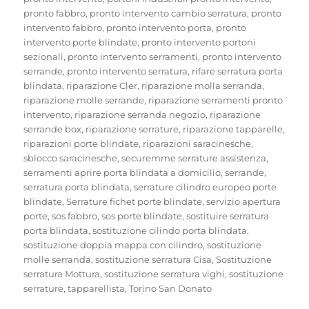
pronto fabbro
,
pronto intervento cambio serratura
,
pronto
intervento fabbro
,
pronto intervento porta
,
pronto
intervento porte blindate
,
pronto intervento portoni
sezionali
,
pronto intervento serramenti
,
pronto intervento
serrande
,
pronto intervento serratura
,
rifare serratura porta
blindata
,
riparazione Cler
,
riparazione molla serranda
,
riparazione molle serrande
,
riparazione serramenti pronto
intervento
,
riparazione serranda negozio
,
riparazione
serrande box
,
riparazione serrature
,
riparazione tapparelle
,
riparazioni porte blindate
,
riparazioni saracinesche
,
sblocco saracinesche
,
securemme serrature assistenza
,
serramenti aprire porta blindata a domicilio
,
serrande
,
serratura porta blindata
,
serrature cilindro europeo porte
blindate
,
Serrature fichet porte blindate
,
servizio apertura
porte
,
sos fabbro
,
sos porte blindate
,
sostituire serratura
porta blindata
,
sostituzione cilindo porta blindata
,
sostituzione doppia mappa con cilindro
,
sostituzione
molle serranda
,
sostituzione serratura Cisa
,
Sostituzione
serratura Mottura
,
sostituzione serratura vighi
,
sostituzione
serrature
,
tapparellista
,
Torino San Donato