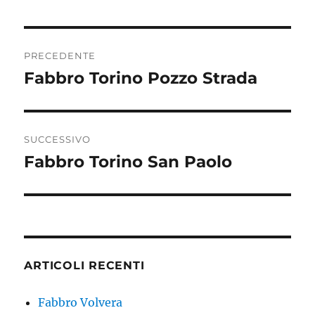
Navigazione
PRECEDENTE
articoli
Fabbro Torino Pozzo Strada
Articolo
precedente:
SUCCESSIVO
Fabbro Torino San Paolo
Articolo
successivo:
ARTICOLI RECENTI
Fabbro Volvera