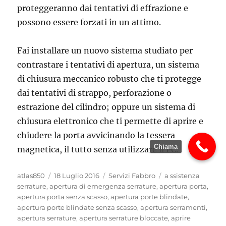
proteggeranno dai tentativi di effrazione e
possono essere forzati in un attimo.
Fai installare un nuovo sistema studiato per
contrastare i tentativi di apertura, un sistema
di chiusura meccanico robusto che ti protegge
dai tentativi di strappo, perforazione o
estrazione del cilindro; oppure un sistema di
chiusura elettronico che ti permette di aprire e
chiudere la porta avvicinando la tessera
Chiama
magnetica, il tutto senza utilizzare il PC.
Autore
Pubblicato
Categorie
Tag
atlas850
18 Luglio 2016
Servizi Fabbro
a ssistenza
il
serrature
,
apertura di emergenza serrature
,
apertura porta
,
apertura porta senza scasso
,
apertura porte blindate
,
apertura porte blindate senza scasso
,
apertura serramenti
,
apertura serrature
,
apertura serrature bloccate
,
aprire