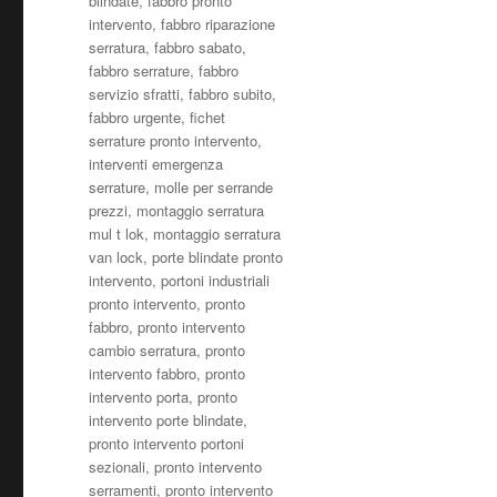
blindate
,
fabbro pronto
intervento
,
fabbro riparazione
serratura
,
fabbro sabato
,
fabbro serrature
,
fabbro
servizio sfratti
,
fabbro subito
,
fabbro urgente
,
fichet
serrature pronto intervento
,
interventi emergenza
serrature
,
molle per serrande
prezzi
,
montaggio serratura
mul t lok
,
montaggio serratura
van lock
,
porte blindate pronto
intervento
,
portoni industriali
pronto intervento
,
pronto
fabbro
,
pronto intervento
cambio serratura
,
pronto
intervento fabbro
,
pronto
intervento porta
,
pronto
intervento porte blindate
,
pronto intervento portoni
sezionali
,
pronto intervento
serramenti
,
pronto intervento