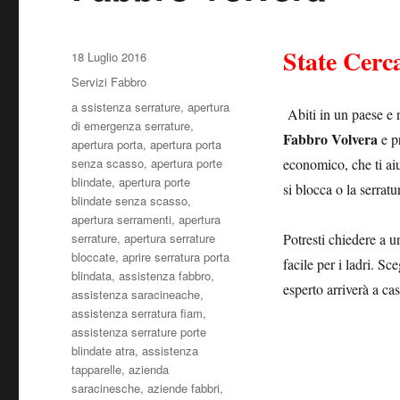
State Cerc
Pubblicato
18 Luglio 2016
il
Categorie
Servizi Fabbro
Tag
a ssistenza serrature
,
apertura
Abiti in un paese e 
di emergenza serrature
,
Fabbro Volvera
e p
apertura porta
,
apertura porta
senza scasso
,
apertura porte
economico, che ti aiu
blindate
,
apertura porte
si blocca o la serrat
blindate senza scasso
,
apertura serramenti
,
apertura
serrature
,
apertura serrature
Potresti chiedere a u
bloccate
,
aprire serratura porta
facile per i ladri. Sc
blindata
,
assistenza fabbro
,
esperto arriverà a cas
assistenza saracineache
,
assistenza serratura fiam
,
assistenza serrature porte
blindate atra
,
assistenza
tapparelle
,
azienda
saracinesche
,
aziende fabbri
,