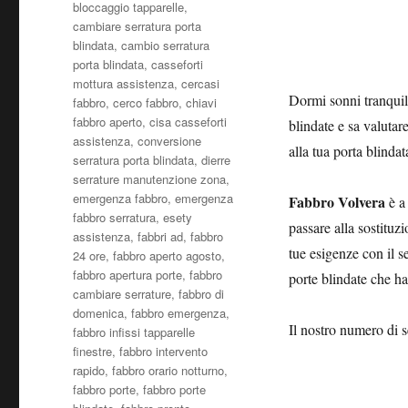
bloccaggio tapparelle
,
cambiare serratura porta
blindata
,
cambio serratura
porta blindata
,
casseforti
mottura assistenza
,
cercasi
Dormi sonni tranquill
fabbro
,
cerco fabbro
,
chiavi
fabbro aperto
,
cisa casseforti
blindate e sa valutar
assistenza
,
conversione
alla tua porta blinda
serratura porta blindata
,
dierre
serrature manutenzione zona
,
emergenza fabbro
,
emergenza
Fabbro Volvera
è a 
fabbro serratura
,
esety
passare alla sostituzi
assistenza
,
fabbri ad
,
fabbro
tue esigenze con il s
24 ore
,
fabbro aperto agosto
,
fabbro apertura porte
,
fabbro
porte blindate che ha
cambiare serrature
,
fabbro di
domenica
,
fabbro emergenza
,
Il nostro numero di s
fabbro infissi tapparelle
finestre
,
fabbro intervento
rapido
,
fabbro orario notturno
,
fabbro porte
,
fabbro porte