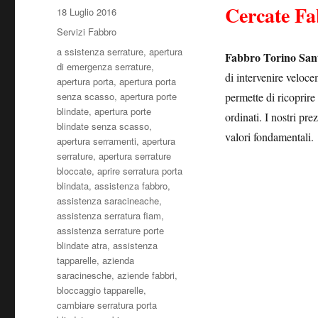
Cercate Fa
Pubblicato
18 Luglio 2016
il
Categorie
Servizi Fabbro
Tag
a ssistenza serrature
,
apertura
Fabbro Torino San
di emergenza serrature
,
di intervenire veloce
apertura porta
,
apertura porta
senza scasso
,
apertura porte
permette di ricoprire 
blindate
,
apertura porte
ordinati. I nostri pr
blindate senza scasso
,
valori fondamentali.
apertura serramenti
,
apertura
serrature
,
apertura serrature
bloccate
,
aprire serratura porta
blindata
,
assistenza fabbro
,
assistenza saracineache
,
assistenza serratura fiam
,
assistenza serrature porte
blindate atra
,
assistenza
tapparelle
,
azienda
saracinesche
,
aziende fabbri
,
bloccaggio tapparelle
,
cambiare serratura porta