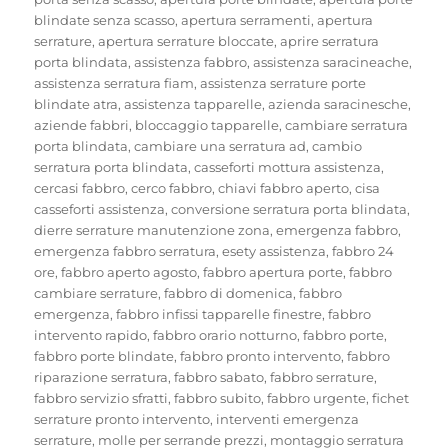
blindate senza scasso
,
apertura serramenti
,
apertura
serrature
,
apertura serrature bloccate
,
aprire serratura
porta blindata
,
assistenza fabbro
,
assistenza saracineache
,
assistenza serratura fiam
,
assistenza serrature porte
blindate atra
,
assistenza tapparelle
,
azienda saracinesche
,
aziende fabbri
,
bloccaggio tapparelle
,
cambiare serratura
porta blindata
,
cambiare una serratura ad
,
cambio
serratura porta blindata
,
casseforti mottura assistenza
,
cercasi fabbro
,
cerco fabbro
,
chiavi fabbro aperto
,
cisa
casseforti assistenza
,
conversione serratura porta blindata
,
dierre serrature manutenzione zona
,
emergenza fabbro
,
emergenza fabbro serratura
,
esety assistenza
,
fabbro 24
ore
,
fabbro aperto agosto
,
fabbro apertura porte
,
fabbro
cambiare serrature
,
fabbro di domenica
,
fabbro
emergenza
,
fabbro infissi tapparelle finestre
,
fabbro
intervento rapido
,
fabbro orario notturno
,
fabbro porte
,
fabbro porte blindate
,
fabbro pronto intervento
,
fabbro
riparazione serratura
,
fabbro sabato
,
fabbro serrature
,
fabbro servizio sfratti
,
fabbro subito
,
fabbro urgente
,
fichet
serrature pronto intervento
,
interventi emergenza
serrature
,
molle per serrande prezzi
,
montaggio serratura