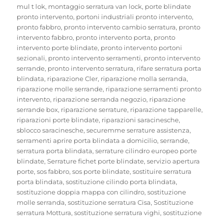
mul t lok
,
montaggio serratura van lock
,
porte blindate
pronto intervento
,
portoni industriali pronto intervento
,
pronto fabbro
,
pronto intervento cambio serratura
,
pronto
intervento fabbro
,
pronto intervento porta
,
pronto
intervento porte blindate
,
pronto intervento portoni
sezionali
,
pronto intervento serramenti
,
pronto intervento
serrande
,
pronto intervento serratura
,
rifare serratura porta
blindata
,
riparazione Cler
,
riparazione molla serranda
,
riparazione molle serrande
,
riparazione serramenti pronto
intervento
,
riparazione serranda negozio
,
riparazione
serrande box
,
riparazione serrature
,
riparazione tapparelle
,
riparazioni porte blindate
,
riparazioni saracinesche
,
sblocco saracinesche
,
securemme serrature assistenza
,
serramenti aprire porta blindata a domicilio
,
serrande
,
serratura porta blindata
,
serrature cilindro europeo porte
blindate
,
Serrature fichet porte blindate
,
servizio apertura
porte
,
sos fabbro
,
sos porte blindate
,
sostituire serratura
porta blindata
,
sostituzione cilindo porta blindata
,
sostituzione doppia mappa con cilindro
,
sostituzione
molle serranda
,
sostituzione serratura Cisa
,
Sostituzione
serratura Mottura
,
sostituzione serratura vighi
,
sostituzione