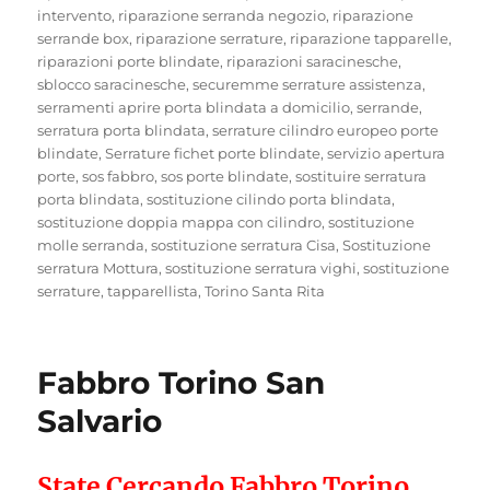
intervento
,
riparazione serranda negozio
,
riparazione
serrande box
,
riparazione serrature
,
riparazione tapparelle
,
riparazioni porte blindate
,
riparazioni saracinesche
,
sblocco saracinesche
,
securemme serrature assistenza
,
serramenti aprire porta blindata a domicilio
,
serrande
,
serratura porta blindata
,
serrature cilindro europeo porte
blindate
,
Serrature fichet porte blindate
,
servizio apertura
porte
,
sos fabbro
,
sos porte blindate
,
sostituire serratura
porta blindata
,
sostituzione cilindo porta blindata
,
sostituzione doppia mappa con cilindro
,
sostituzione
molle serranda
,
sostituzione serratura Cisa
,
Sostituzione
serratura Mottura
,
sostituzione serratura vighi
,
sostituzione
serrature
,
tapparellista
,
Torino Santa Rita
Fabbro Torino San
Salvario
State Cercando Fabbro Torino