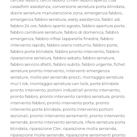
casseforti assistenza
,
conversione serratura porta blindata
,
dierre serrature manutenzione zona
,
emergenza fabbro
,
emergenza fabbro serratura
,
esety assistenza
,
fabbri ad
,
fabbro 24 ore
,
fabbro aperto agosto
,
fabbro apertura porte
,
fabbro cambiare serrature
,
fabbro di domenica
,
fabbro
emergenza
,
fabbro infissi tapparelle finestre
,
fabbro
intervento rapido
,
fabbro orario notturno
,
fabbro porte
,
fabbro porte blindate
,
fabbro pronto intervento
,
fabbro
riparazione serratura
,
fabbro sabato
,
fabbro serrature
,
fabbro servizio sfratti
,
fabbro subito
,
fabbro urgente
,
fichet
serrature pronto intervento
,
interventi emergenza
serrature
,
molle per serrande prezzi
,
montaggio serratura
mul t lok
,
montaggio serratura van lock
,
porte blindate
pronto intervento
,
portoni industriali pronto intervento
,
pronto fabbro
,
pronto intervento cambio serratura
,
pronto
intervento fabbro
,
pronto intervento porta
,
pronto
intervento porte blindate
,
pronto intervento portoni
sezionali
,
pronto intervento serramenti
,
pronto intervento
serrande
,
pronto intervento serratura
,
rifare serratura porta
blindata
,
riparazione Cler
,
riparazione molla serranda
,
riparazione molle serrande
,
riparazione serramenti pronto