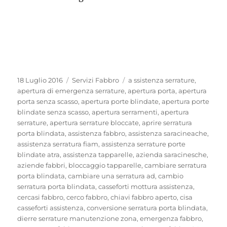
Pubblicato
Categorie
Tag
18 Luglio 2016
Servizi Fabbro
a ssistenza serrature
,
il
apertura di emergenza serrature
,
apertura porta
,
apertura
porta senza scasso
,
apertura porte blindate
,
apertura porte
blindate senza scasso
,
apertura serramenti
,
apertura
serrature
,
apertura serrature bloccate
,
aprire serratura
porta blindata
,
assistenza fabbro
,
assistenza saracineache
,
assistenza serratura fiam
,
assistenza serrature porte
blindate atra
,
assistenza tapparelle
,
azienda saracinesche
,
aziende fabbri
,
bloccaggio tapparelle
,
cambiare serratura
porta blindata
,
cambiare una serratura ad
,
cambio
serratura porta blindata
,
casseforti mottura assistenza
,
cercasi fabbro
,
cerco fabbro
,
chiavi fabbro aperto
,
cisa
casseforti assistenza
,
conversione serratura porta blindata
,
dierre serrature manutenzione zona
,
emergenza fabbro
,