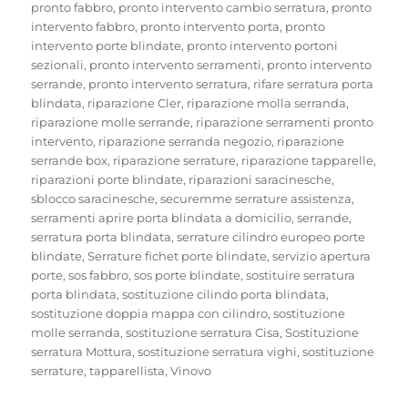
pronto fabbro
,
pronto intervento cambio serratura
,
pronto
intervento fabbro
,
pronto intervento porta
,
pronto
intervento porte blindate
,
pronto intervento portoni
sezionali
,
pronto intervento serramenti
,
pronto intervento
serrande
,
pronto intervento serratura
,
rifare serratura porta
blindata
,
riparazione Cler
,
riparazione molla serranda
,
riparazione molle serrande
,
riparazione serramenti pronto
intervento
,
riparazione serranda negozio
,
riparazione
serrande box
,
riparazione serrature
,
riparazione tapparelle
,
riparazioni porte blindate
,
riparazioni saracinesche
,
sblocco saracinesche
,
securemme serrature assistenza
,
serramenti aprire porta blindata a domicilio
,
serrande
,
serratura porta blindata
,
serrature cilindro europeo porte
blindate
,
Serrature fichet porte blindate
,
servizio apertura
porte
,
sos fabbro
,
sos porte blindate
,
sostituire serratura
porta blindata
,
sostituzione cilindo porta blindata
,
sostituzione doppia mappa con cilindro
,
sostituzione
molle serranda
,
sostituzione serratura Cisa
,
Sostituzione
serratura Mottura
,
sostituzione serratura vighi
,
sostituzione
serrature
,
tapparellista
,
Vinovo