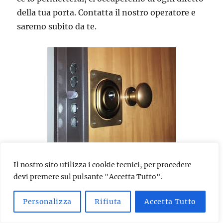
della tua porta. Contatta il nostro operatore e
saremo subito da te.
Se hai subito un tentativo di effrazione, se la
Il nostro sito utilizza i cookie tecnici, per procedere
devi premere sul pulsante "Accetta Tutto".
porta si è chiusa accidentalmente, se ti hanno
rubato le chiavi di casa o le hai perse, se vuoi
Personalizza
Rifiuta
Accetta Tutto
installare una serratura di ultima generazione,
se il tuo cilindro tende a bloccarsi, se vuoi