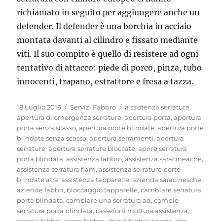
richiamato in seguito per aggiungere anche un
defender. Il defender è una borchia in acciaio
montata davanti al cilindro e fissato mediante
viti. Il suo compito è quello di resistere ad ogni
tentativo di attacco: piede di porco, pinza, tubo
innocenti, trapano, estrattore e fresa a tazza.
Pubblicato
Categorie
Tag
18 Luglio 2016
Servizi Fabbro
a ssistenza serrature
,
il
apertura di emergenza serrature
,
apertura porta
,
apertura
porta senza scasso
,
apertura porte blindate
,
apertura porte
blindate senza scasso
,
apertura serramenti
,
apertura
serrature
,
apertura serrature bloccate
,
aprire serratura
porta blindata
,
assistenza fabbro
,
assistenza saracineache
,
assistenza serratura fiam
,
assistenza serrature porte
blindate atra
,
assistenza tapparelle
,
azienda saracinesche
,
aziende fabbri
,
bloccaggio tapparelle
,
cambiare serratura
porta blindata
,
cambiare una serratura ad
,
cambio
serratura porta blindata
,
casseforti mottura assistenza
,
cercasi fabbro
,
cerco fabbro
,
chiavi fabbro aperto
,
cisa