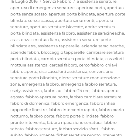
Pubblicato
Categorie
Tag
18 Luglio 2016
Servizi Fabbro
a ssistenza serrature
,
il
apertura di emergenza serrature
,
apertura porta
,
apertura
porta senza scasso
,
apertura porte blindate
,
apertura porte
blindate senza scasso
,
apertura serramenti
,
apertura
serrature
,
apertura serrature bloccate
,
aprire serratura
porta blindata
,
assistenza fabbro
,
assistenza saracineache
,
assistenza serratura fiam
,
assistenza serrature porte
blindate atra
,
assistenza tapparelle
,
azienda saracinesche
,
aziende fabbri
,
bloccaggio tapparelle
,
cambiare serratura
porta blindata
,
cambio serratura porta blindata
,
casseforti
mottura assistenza
,
cercasi fabbro
,
cerco fabbro
,
chiavi
fabbro aperto
,
cisa casseforti assistenza
,
conversione
serratura porta blindata
,
dierre serrature manutenzione
zona
,
emergenza fabbro
,
emergenza fabbro serratura
,
esety assistenza
,
fabbri ad
,
fabbro 24 ore
,
fabbro aperto
agosto
,
fabbro apertura porte
,
fabbro cambiare serrature
,
fabbro di domenica
,
fabbro emergenza
,
fabbro infissi
tapparelle finestre
,
fabbro intervento rapido
,
fabbro orario
notturno
,
fabbro porte
,
fabbro porte blindate
,
fabbro
pronto intervento
,
fabbro riparazione serratura
,
fabbro
sabato
,
fabbro serrature
,
fabbro servizio sfratti
,
fabbro
subito
,
fabbro urgente
,
fichet serrature pronto intervento
,