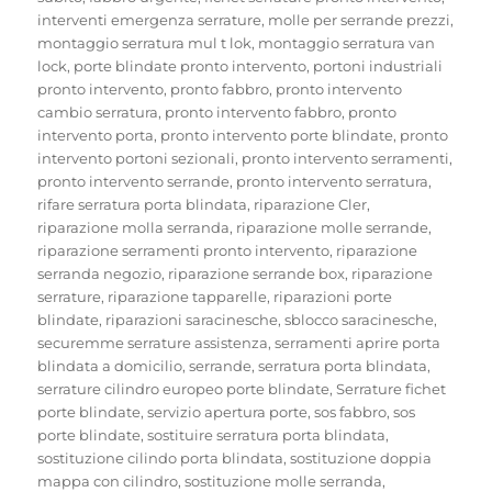
interventi emergenza serrature
,
molle per serrande prezzi
,
montaggio serratura mul t lok
,
montaggio serratura van
lock
,
porte blindate pronto intervento
,
portoni industriali
pronto intervento
,
pronto fabbro
,
pronto intervento
cambio serratura
,
pronto intervento fabbro
,
pronto
intervento porta
,
pronto intervento porte blindate
,
pronto
intervento portoni sezionali
,
pronto intervento serramenti
,
pronto intervento serrande
,
pronto intervento serratura
,
rifare serratura porta blindata
,
riparazione Cler
,
riparazione molla serranda
,
riparazione molle serrande
,
riparazione serramenti pronto intervento
,
riparazione
serranda negozio
,
riparazione serrande box
,
riparazione
serrature
,
riparazione tapparelle
,
riparazioni porte
blindate
,
riparazioni saracinesche
,
sblocco saracinesche
,
securemme serrature assistenza
,
serramenti aprire porta
blindata a domicilio
,
serrande
,
serratura porta blindata
,
serrature cilindro europeo porte blindate
,
Serrature fichet
porte blindate
,
servizio apertura porte
,
sos fabbro
,
sos
porte blindate
,
sostituire serratura porta blindata
,
sostituzione cilindo porta blindata
,
sostituzione doppia
mappa con cilindro
,
sostituzione molle serranda
,