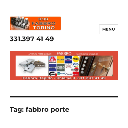
MENU
331.397 41 49
Tag:
fabbro porte