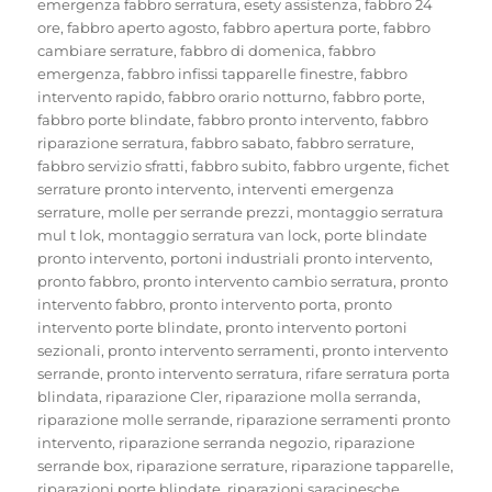
emergenza fabbro serratura
,
esety assistenza
,
fabbro 24
ore
,
fabbro aperto agosto
,
fabbro apertura porte
,
fabbro
cambiare serrature
,
fabbro di domenica
,
fabbro
emergenza
,
fabbro infissi tapparelle finestre
,
fabbro
intervento rapido
,
fabbro orario notturno
,
fabbro porte
,
fabbro porte blindate
,
fabbro pronto intervento
,
fabbro
riparazione serratura
,
fabbro sabato
,
fabbro serrature
,
fabbro servizio sfratti
,
fabbro subito
,
fabbro urgente
,
fichet
serrature pronto intervento
,
interventi emergenza
serrature
,
molle per serrande prezzi
,
montaggio serratura
mul t lok
,
montaggio serratura van lock
,
porte blindate
pronto intervento
,
portoni industriali pronto intervento
,
pronto fabbro
,
pronto intervento cambio serratura
,
pronto
intervento fabbro
,
pronto intervento porta
,
pronto
intervento porte blindate
,
pronto intervento portoni
sezionali
,
pronto intervento serramenti
,
pronto intervento
serrande
,
pronto intervento serratura
,
rifare serratura porta
blindata
,
riparazione Cler
,
riparazione molla serranda
,
riparazione molle serrande
,
riparazione serramenti pronto
intervento
,
riparazione serranda negozio
,
riparazione
serrande box
,
riparazione serrature
,
riparazione tapparelle
,
riparazioni porte blindate
,
riparazioni saracinesche
,