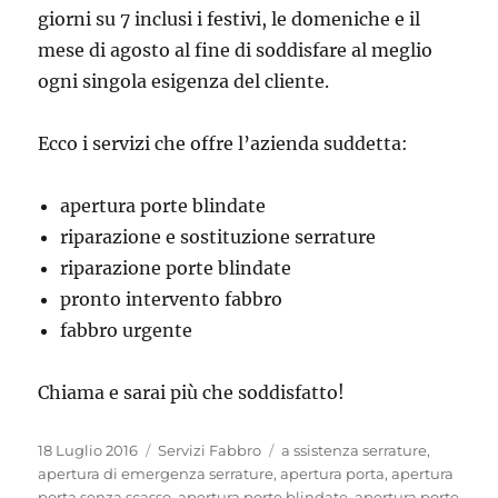
giorni su 7 inclusi i festivi, le domeniche e il
mese di agosto al fine di soddisfare al meglio
ogni singola esigenza del cliente.
Ecco i servizi che offre l’azienda suddetta:
apertura porte blindate
riparazione e sostituzione serrature
riparazione porte blindate
pronto intervento fabbro
fabbro urgente
Chiama e sarai più che soddisfatto!
Pubblicato
Categorie
Tag
18 Luglio 2016
Servizi Fabbro
a ssistenza serrature
,
il
apertura di emergenza serrature
,
apertura porta
,
apertura
porta senza scasso
,
apertura porte blindate
,
apertura porte