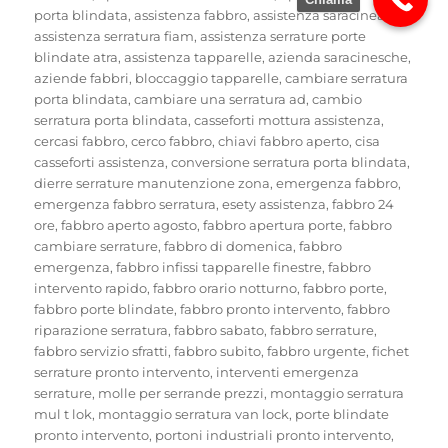
porta blindata
,
assistenza fabbro
,
assistenza saracineache
,
assistenza serratura fiam
,
assistenza serrature porte
blindate atra
,
assistenza tapparelle
,
azienda saracinesche
,
aziende fabbri
,
bloccaggio tapparelle
,
cambiare serratura
porta blindata
,
cambiare una serratura ad
,
cambio
serratura porta blindata
,
casseforti mottura assistenza
,
cercasi fabbro
,
cerco fabbro
,
chiavi fabbro aperto
,
cisa
casseforti assistenza
,
conversione serratura porta blindata
,
dierre serrature manutenzione zona
,
emergenza fabbro
,
emergenza fabbro serratura
,
esety assistenza
,
fabbro 24
ore
,
fabbro aperto agosto
,
fabbro apertura porte
,
fabbro
cambiare serrature
,
fabbro di domenica
,
fabbro
emergenza
,
fabbro infissi tapparelle finestre
,
fabbro
intervento rapido
,
fabbro orario notturno
,
fabbro porte
,
fabbro porte blindate
,
fabbro pronto intervento
,
fabbro
riparazione serratura
,
fabbro sabato
,
fabbro serrature
,
fabbro servizio sfratti
,
fabbro subito
,
fabbro urgente
,
fichet
serrature pronto intervento
,
interventi emergenza
serrature
,
molle per serrande prezzi
,
montaggio serratura
mul t lok
,
montaggio serratura van lock
,
porte blindate
pronto intervento
,
portoni industriali pronto intervento
,