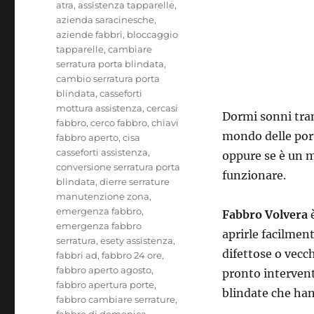
atra
,
assistenza tapparelle
,
azienda saracinesche
,
aziende fabbri
,
bloccaggio
tapparelle
,
cambiare
serratura porta blindata
,
cambio serratura porta
blindata
,
casseforti
mottura assistenza
,
cercasi
Dormi sonni tranq
fabbro
,
cerco fabbro
,
chiavi
mondo delle porte
fabbro aperto
,
cisa
casseforti assistenza
,
oppure se è un m
conversione serratura porta
funzionare.
blindata
,
dierre serrature
manutenzione zona
,
emergenza fabbro
,
Fabbro Volvera
è
emergenza fabbro
aprirle facilment
serratura
,
esety assistenza
,
difettose o vecch
fabbri ad
,
fabbro 24 ore
,
fabbro aperto agosto
,
pronto intervent
fabbro apertura porte
,
blindate che han
fabbro cambiare serrature
,
fabbro di domenica
,