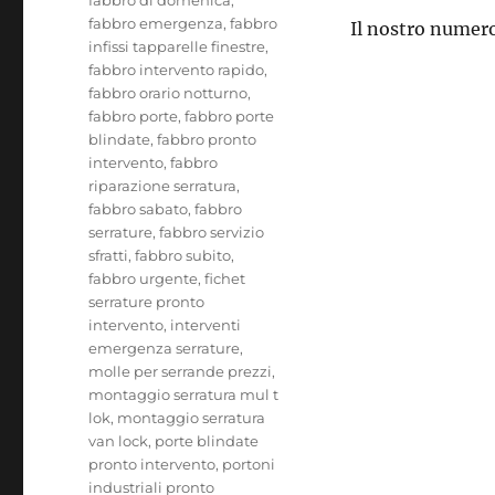
fabbro emergenza
,
fabbro
Il nostro numero
infissi tapparelle finestre
,
fabbro intervento rapido
,
fabbro orario notturno
,
fabbro porte
,
fabbro porte
blindate
,
fabbro pronto
intervento
,
fabbro
riparazione serratura
,
fabbro sabato
,
fabbro
serrature
,
fabbro servizio
sfratti
,
fabbro subito
,
fabbro urgente
,
fichet
serrature pronto
intervento
,
interventi
emergenza serrature
,
molle per serrande prezzi
,
montaggio serratura mul t
lok
,
montaggio serratura
van lock
,
porte blindate
pronto intervento
,
portoni
industriali pronto