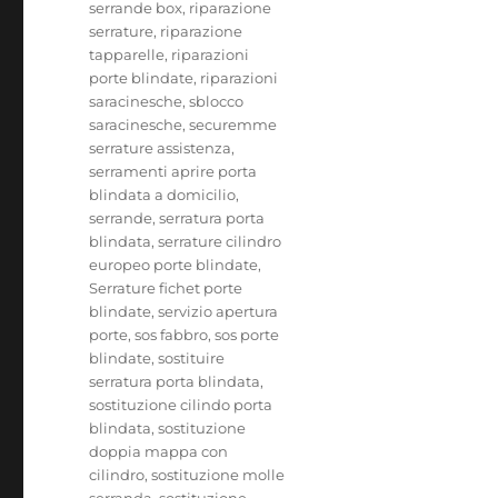
serrande box
,
riparazione
serrature
,
riparazione
tapparelle
,
riparazioni
porte blindate
,
riparazioni
saracinesche
,
sblocco
saracinesche
,
securemme
serrature assistenza
,
serramenti aprire porta
blindata a domicilio
,
serrande
,
serratura porta
blindata
,
serrature cilindro
europeo porte blindate
,
Serrature fichet porte
blindate
,
servizio apertura
porte
,
sos fabbro
,
sos porte
blindate
,
sostituire
serratura porta blindata
,
sostituzione cilindo porta
blindata
,
sostituzione
doppia mappa con
cilindro
,
sostituzione molle
serranda
,
sostituzione