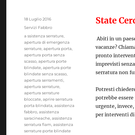
State Ce
Pubblicato
18 Luglio 2016
il
Categorie
Servizi Fabbro
Tag
a ssistenza serrature
,
Abiti in un paes
apertura di emergenza
vacanze? Chiam
serrature
,
apertura porta
,
apertura porta senza
pronto intervent
scasso
,
apertura porte
imprevisti senza 
blindate
,
apertura porte
serratura non fu
blindate senza scasso
,
apertura serramenti
,
apertura serrature
,
Potresti chiedere
apertura serrature
potrebbe essere p
bloccate
,
aprire serratura
porta blindata
,
assistenza
urgente, invece, 
fabbro
,
assistenza
per interventi di
saracineache
,
assistenza
serratura fiam
,
assistenza
serrature porte blindate