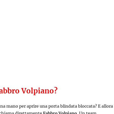
Fabbro Volpiano?
na mano per aprire una porta blindata bloccata? E allora
 chiama direttamente
Fabbro Volpiano.
Un team