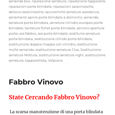
serrande box
,
riparazione serrature
,
riparazione tapparelle
,
riparazioni porte blindate
,
riparazioni saracinesche
,
sblocco saracinesche
,
securemme serrature assistenza
,
serramenti aprire porta blindata a domicilio
,
serrande
,
serratura porta blindata
,
serrature cilindro europeo porte
blindate
,
Serrature fichet porte blindate
,
servizio apertura
porte
,
sos fabbro
,
sos porte blindate
,
sostituire serratura
porta blindata
,
sostituzione cilindo porta blindata
,
sostituzione doppia mappa con cilindro
,
sostituzione
molle serranda
,
sostituzione serratura Cisa
,
Sostituzione
serratura Mottura
,
sostituzione serratura vighi
,
sostituzione
serrature
,
tapparellista
,
Volpiano
Fabbro Vinovo
State Cercando Fabbro Vinovo?
La scarsa manutenzione di una porta blindata