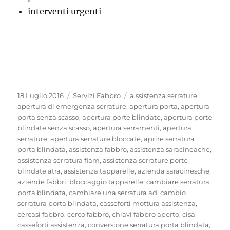
interventi urgenti
Pubblicato
Categorie
Tag
18 Luglio 2016
Servizi Fabbro
a ssistenza serrature
,
il
apertura di emergenza serrature
,
apertura porta
,
apertura
porta senza scasso
,
apertura porte blindate
,
apertura porte
blindate senza scasso
,
apertura serramenti
,
apertura
serrature
,
apertura serrature bloccate
,
aprire serratura
porta blindata
,
assistenza fabbro
,
assistenza saracineache
,
assistenza serratura fiam
,
assistenza serrature porte
blindate atra
,
assistenza tapparelle
,
azienda saracinesche
,
aziende fabbri
,
bloccaggio tapparelle
,
cambiare serratura
porta blindata
,
cambiare una serratura ad
,
cambio
serratura porta blindata
,
casseforti mottura assistenza
,
cercasi fabbro
,
cerco fabbro
,
chiavi fabbro aperto
,
cisa
casseforti assistenza
,
conversione serratura porta blindata
,