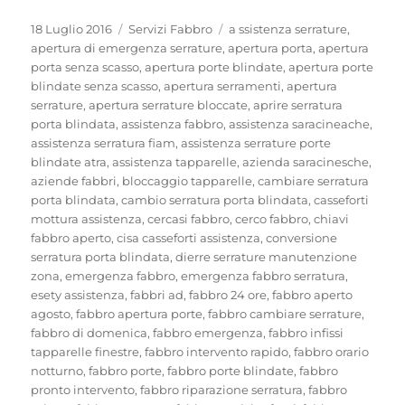
Pubblicato
Categorie
Tag
18 Luglio 2016
Servizi Fabbro
a ssistenza serrature
,
il
apertura di emergenza serrature
,
apertura porta
,
apertura
porta senza scasso
,
apertura porte blindate
,
apertura porte
blindate senza scasso
,
apertura serramenti
,
apertura
serrature
,
apertura serrature bloccate
,
aprire serratura
porta blindata
,
assistenza fabbro
,
assistenza saracineache
,
assistenza serratura fiam
,
assistenza serrature porte
blindate atra
,
assistenza tapparelle
,
azienda saracinesche
,
aziende fabbri
,
bloccaggio tapparelle
,
cambiare serratura
porta blindata
,
cambio serratura porta blindata
,
casseforti
mottura assistenza
,
cercasi fabbro
,
cerco fabbro
,
chiavi
fabbro aperto
,
cisa casseforti assistenza
,
conversione
serratura porta blindata
,
dierre serrature manutenzione
zona
,
emergenza fabbro
,
emergenza fabbro serratura
,
esety assistenza
,
fabbri ad
,
fabbro 24 ore
,
fabbro aperto
agosto
,
fabbro apertura porte
,
fabbro cambiare serrature
,
fabbro di domenica
,
fabbro emergenza
,
fabbro infissi
tapparelle finestre
,
fabbro intervento rapido
,
fabbro orario
notturno
,
fabbro porte
,
fabbro porte blindate
,
fabbro
pronto intervento
,
fabbro riparazione serratura
,
fabbro