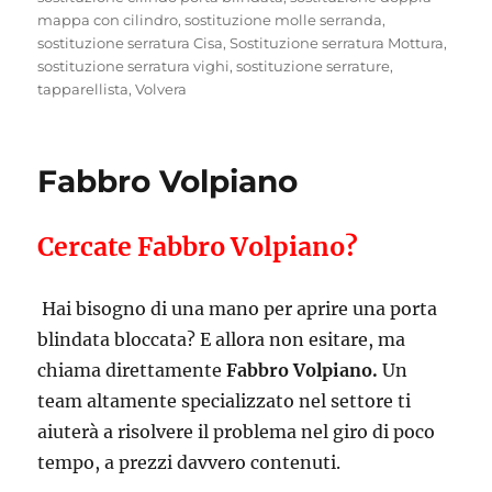
mappa con cilindro
,
sostituzione molle serranda
,
sostituzione serratura Cisa
,
Sostituzione serratura Mottura
,
sostituzione serratura vighi
,
sostituzione serrature
,
tapparellista
,
Volvera
Fabbro Volpiano
Cercate Fabbro Volpiano?
Hai bisogno di una mano per aprire una porta
blindata bloccata? E allora non esitare, ma
chiama direttamente
Fabbro Volpiano.
Un
team altamente specializzato nel settore ti
aiuterà a risolvere il problema nel giro di poco
tempo, a prezzi davvero contenuti.