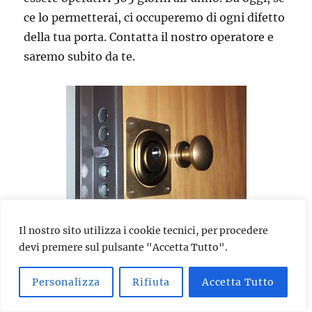
ce lo permetterai, ci occuperemo di ogni difetto
della tua porta. Contatta il nostro operatore e
saremo subito da te.
Il nostro sito utilizza i cookie tecnici, per procedere
devi premere sul pulsante "Accetta Tutto".
Se hai subito un tentativo di effrazione, se la
porta si è chiusa accidentalmente, se ti hanno
Personalizza
Rifiuta
Accetta Tutto
rubato le chiavi di casa o le hai perse, se vuoi
installare una serratura di ultima generazione,