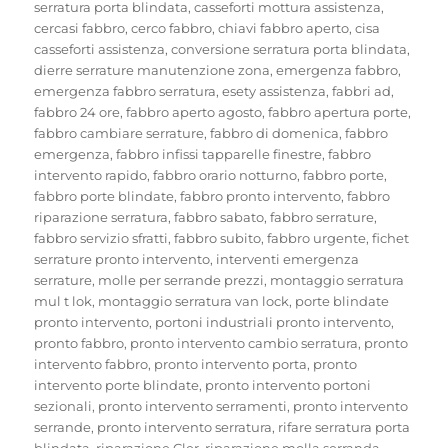
serratura porta blindata
,
casseforti mottura assistenza
,
cercasi fabbro
,
cerco fabbro
,
chiavi fabbro aperto
,
cisa
casseforti assistenza
,
conversione serratura porta blindata
,
dierre serrature manutenzione zona
,
emergenza fabbro
,
emergenza fabbro serratura
,
esety assistenza
,
fabbri ad
,
fabbro 24 ore
,
fabbro aperto agosto
,
fabbro apertura porte
,
fabbro cambiare serrature
,
fabbro di domenica
,
fabbro
emergenza
,
fabbro infissi tapparelle finestre
,
fabbro
intervento rapido
,
fabbro orario notturno
,
fabbro porte
,
fabbro porte blindate
,
fabbro pronto intervento
,
fabbro
riparazione serratura
,
fabbro sabato
,
fabbro serrature
,
fabbro servizio sfratti
,
fabbro subito
,
fabbro urgente
,
fichet
serrature pronto intervento
,
interventi emergenza
serrature
,
molle per serrande prezzi
,
montaggio serratura
mul t lok
,
montaggio serratura van lock
,
porte blindate
pronto intervento
,
portoni industriali pronto intervento
,
pronto fabbro
,
pronto intervento cambio serratura
,
pronto
intervento fabbro
,
pronto intervento porta
,
pronto
intervento porte blindate
,
pronto intervento portoni
sezionali
,
pronto intervento serramenti
,
pronto intervento
serrande
,
pronto intervento serratura
,
rifare serratura porta
blindata
,
riparazione Cler
,
riparazione molla serranda
,