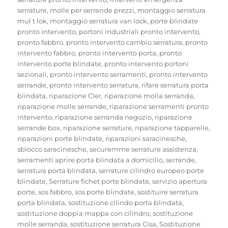
serrature
,
molle per serrande prezzi
,
montaggio serratura
mul t lok
,
montaggio serratura van lock
,
porte blindate
pronto intervento
,
portoni industriali pronto intervento
,
pronto fabbro
,
pronto intervento cambio serratura
,
pronto
intervento fabbro
,
pronto intervento porta
,
pronto
intervento porte blindate
,
pronto intervento portoni
sezionali
,
pronto intervento serramenti
,
pronto intervento
serrande
,
pronto intervento serratura
,
rifare serratura porta
blindata
,
riparazione Cler
,
riparazione molla serranda
,
riparazione molle serrande
,
riparazione serramenti pronto
intervento
,
riparazione serranda negozio
,
riparazione
serrande box
,
riparazione serrature
,
riparazione tapparelle
,
riparazioni porte blindate
,
riparazioni saracinesche
,
sblocco saracinesche
,
securemme serrature assistenza
,
serramenti aprire porta blindata a domicilio
,
serrande
,
serratura porta blindata
,
serrature cilindro europeo porte
blindate
,
Serrature fichet porte blindate
,
servizio apertura
porte
,
sos fabbro
,
sos porte blindate
,
sostituire serratura
porta blindata
,
sostituzione cilindo porta blindata
,
sostituzione doppia mappa con cilindro
,
sostituzione
molle serranda
,
sostituzione serratura Cisa
,
Sostituzione