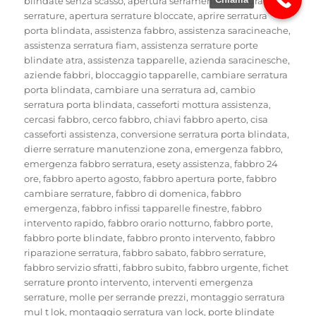
blindate senza scasso
,
apertura serramenti
,
apertura
serrature
,
apertura serrature bloccate
,
aprire serratura
porta blindata
,
assistenza fabbro
,
assistenza saracineache
,
assistenza serratura fiam
,
assistenza serrature porte
blindate atra
,
assistenza tapparelle
,
azienda saracinesche
,
aziende fabbri
,
bloccaggio tapparelle
,
cambiare serratura
porta blindata
,
cambiare una serratura ad
,
cambio
serratura porta blindata
,
casseforti mottura assistenza
,
cercasi fabbro
,
cerco fabbro
,
chiavi fabbro aperto
,
cisa
casseforti assistenza
,
conversione serratura porta blindata
,
dierre serrature manutenzione zona
,
emergenza fabbro
,
emergenza fabbro serratura
,
esety assistenza
,
fabbro 24
ore
,
fabbro aperto agosto
,
fabbro apertura porte
,
fabbro
cambiare serrature
,
fabbro di domenica
,
fabbro
emergenza
,
fabbro infissi tapparelle finestre
,
fabbro
intervento rapido
,
fabbro orario notturno
,
fabbro porte
,
fabbro porte blindate
,
fabbro pronto intervento
,
fabbro
riparazione serratura
,
fabbro sabato
,
fabbro serrature
,
fabbro servizio sfratti
,
fabbro subito
,
fabbro urgente
,
fichet
serrature pronto intervento
,
interventi emergenza
serrature
,
molle per serrande prezzi
,
montaggio serratura
mul t lok
,
montaggio serratura van lock
,
porte blindate