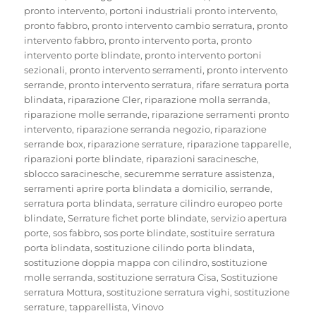
pronto intervento
,
portoni industriali pronto intervento
,
pronto fabbro
,
pronto intervento cambio serratura
,
pronto
intervento fabbro
,
pronto intervento porta
,
pronto
intervento porte blindate
,
pronto intervento portoni
sezionali
,
pronto intervento serramenti
,
pronto intervento
serrande
,
pronto intervento serratura
,
rifare serratura porta
blindata
,
riparazione Cler
,
riparazione molla serranda
,
riparazione molle serrande
,
riparazione serramenti pronto
intervento
,
riparazione serranda negozio
,
riparazione
serrande box
,
riparazione serrature
,
riparazione tapparelle
,
riparazioni porte blindate
,
riparazioni saracinesche
,
sblocco saracinesche
,
securemme serrature assistenza
,
serramenti aprire porta blindata a domicilio
,
serrande
,
serratura porta blindata
,
serrature cilindro europeo porte
blindate
,
Serrature fichet porte blindate
,
servizio apertura
porte
,
sos fabbro
,
sos porte blindate
,
sostituire serratura
porta blindata
,
sostituzione cilindo porta blindata
,
sostituzione doppia mappa con cilindro
,
sostituzione
molle serranda
,
sostituzione serratura Cisa
,
Sostituzione
serratura Mottura
,
sostituzione serratura vighi
,
sostituzione
serrature
,
tapparellista
,
Vinovo