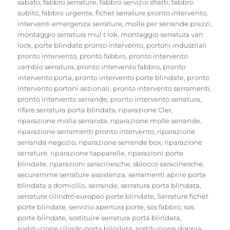
sabato
,
fabbro serrature
,
fabbro servizio sfratti
,
fabbro
subito
,
fabbro urgente
,
fichet serrature pronto intervento
,
interventi emergenza serrature
,
molle per serrande prezzi
,
montaggio serratura mul t lok
,
montaggio serratura van
lock
,
porte blindate pronto intervento
,
portoni industriali
pronto intervento
,
pronto fabbro
,
pronto intervento
cambio serratura
,
pronto intervento fabbro
,
pronto
intervento porta
,
pronto intervento porte blindate
,
pronto
intervento portoni sezionali
,
pronto intervento serramenti
,
pronto intervento serrande
,
pronto intervento serratura
,
rifare serratura porta blindata
,
riparazione Cler
,
riparazione molla serranda
,
riparazione molle serrande
,
riparazione serramenti pronto intervento
,
riparazione
serranda negozio
,
riparazione serrande box
,
riparazione
serrature
,
riparazione tapparelle
,
riparazioni porte
blindate
,
riparazioni saracinesche
,
sblocco saracinesche
,
securemme serrature assistenza
,
serramenti aprire porta
blindata a domicilio
,
serrande
,
serratura porta blindata
,
serrature cilindro europeo porte blindate
,
Serrature fichet
porte blindate
,
servizio apertura porte
,
sos fabbro
,
sos
porte blindate
,
sostituire serratura porta blindata
,
sostituzione cilindo porta blindata
,
sostituzione doppia