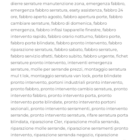
dierre serrature manutenzione zona
,
emergenza fabbro
,
emergenza fabbro serratura
,
esety assistenza
,
fabbro 24
ore
,
fabbro aperto agosto
,
fabbro apertura porte
,
fabbro
cambiare serrature
,
fabbro di domenica
,
fabbro
emergenza
,
fabbro infissi tapparelle finestre
,
fabbro
intervento rapido
,
fabbro orario notturno
,
fabbro porte
,
fabbro porte blindate
,
fabbro pronto intervento
,
fabbro
riparazione serratura
,
fabbro sabato
,
fabbro serrature
,
fabbro servizio sfratti
,
fabbro subito
,
fabbro urgente
,
fichet
serrature pronto intervento
,
interventi emergenza
serrature
,
molle per serrande prezzi
,
montaggio serratura
mul t lok
,
montaggio serratura van lock
,
porte blindate
pronto intervento
,
portoni industriali pronto intervento
,
pronto fabbro
,
pronto intervento cambio serratura
,
pronto
intervento fabbro
,
pronto intervento porta
,
pronto
intervento porte blindate
,
pronto intervento portoni
sezionali
,
pronto intervento serramenti
,
pronto intervento
serrande
,
pronto intervento serratura
,
rifare serratura porta
blindata
,
riparazione Cler
,
riparazione molla serranda
,
riparazione molle serrande
,
riparazione serramenti pronto
intervento
,
riparazione serranda negozio
,
riparazione