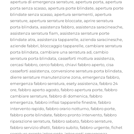
il
apertura di emergenza serrature
,
apertura porta
,
apertura
porta senza scasso
,
apertura porte blindate
,
apertura porte
blindate senza scasso
,
apertura serramenti
,
apertura
serrature
,
apertura serrature bloccate
,
aprire serratura
porta blindata
,
assistenza fabbro
,
assistenza saracineache
,
assistenza serratura fiam
,
assistenza serrature porte
blindate atra
,
assistenza tapparelle
,
azienda saracinesche
,
aziende fabbri
,
bloccaggio tapparelle
,
cambiare serratura
porta blindata
,
cambiare una serratura ad
,
cambio
serratura porta blindata
,
casseforti mottura assistenza
,
cercasi fabbro
,
cerco fabbro
,
chiavi fabbro aperto
,
cisa
casseforti assistenza
,
conversione serratura porta blindata
,
dierre serrature manutenzione zona
,
emergenza fabbro
,
emergenza fabbro serratura
,
esety assistenza
,
fabbro 24
ore
,
fabbro aperto agosto
,
fabbro apertura porte
,
fabbro
cambiare serrature
,
fabbro di domenica
,
fabbro
emergenza
,
fabbro infissi tapparelle finestre
,
fabbro
intervento rapido
,
fabbro orario notturno
,
fabbro porte
,
fabbro porte blindate
,
fabbro pronto intervento
,
fabbro
riparazione serratura
,
fabbro sabato
,
fabbro serrature
,
fabbro servizio sfratti
,
fabbro subito
,
fabbro urgente
,
fichet
serrature pronto intervento
,
interventi emergenza