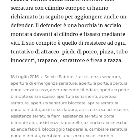
serratura con cilindro europeo ci hanno
richiamato in seguito per aggiungere anche un
defender. Il defender è una borchia in acciaio
montata davanti al cilindro e fissato mediante
viti. Il suo compito è quello di resistere ad ogni
tentativo di attacco: piede di porco, pinza, tubo
innocenti, trapano, estrattore e fresa a tazza.
Pubblicato
Categorie
Tag
18 Luglio 2016
Servizi Fabbro
a ssistenza serrature
,
il
apertura di emergenza serrature
,
apertura porta
,
apertura
porta senza scasso
,
apertura porte blindate
,
apertura porte
blindate senza scasso
,
apertura serramenti
,
apertura
serrature
,
apertura serrature bloccate
,
aprire serratura
porta blindata
,
assistenza fabbro
,
assistenza saracineache
,
assistenza serratura fiam
,
assistenza serrature porte
blindate atra
,
assistenza tapparelle
,
azienda saracinesche
,
aziende fabbri
,
bloccaggio tapparelle
,
cambiare serratura
porta blindata
,
cambiare una serratura ad
,
cambio