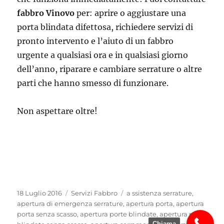
fabbro Vinovo
per: aprire o aggiustare una
porta blindata difettosa, richiedere servizi di
pronto intervento e l’aiuto di un fabbro
urgente a qualsiasi ora e in qualsiasi giorno
dell’anno, riparare e cambiare serrature o altre
parti che hanno smesso di funzionare.
Non aspettare oltre!
Pubblicato
Categorie
Tag
18 Luglio 2016
Servizi Fabbro
a ssistenza serrature
,
il
apertura di emergenza serrature
,
apertura porta
,
apertura
porta senza scasso
,
apertura porte blindate
,
apertura porte
Chiama