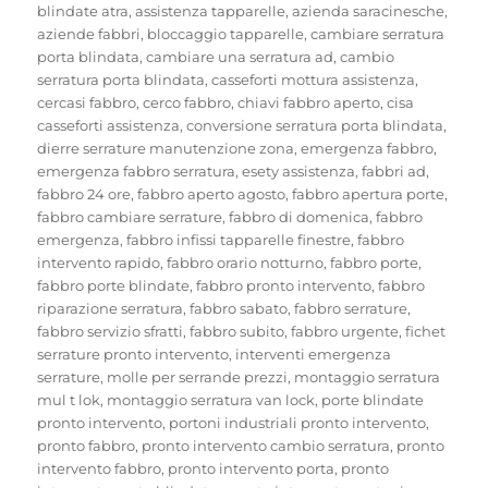
blindate atra
,
assistenza tapparelle
,
azienda saracinesche
,
aziende fabbri
,
bloccaggio tapparelle
,
cambiare serratura
porta blindata
,
cambiare una serratura ad
,
cambio
serratura porta blindata
,
casseforti mottura assistenza
,
cercasi fabbro
,
cerco fabbro
,
chiavi fabbro aperto
,
cisa
casseforti assistenza
,
conversione serratura porta blindata
,
dierre serrature manutenzione zona
,
emergenza fabbro
,
emergenza fabbro serratura
,
esety assistenza
,
fabbri ad
,
fabbro 24 ore
,
fabbro aperto agosto
,
fabbro apertura porte
,
fabbro cambiare serrature
,
fabbro di domenica
,
fabbro
emergenza
,
fabbro infissi tapparelle finestre
,
fabbro
intervento rapido
,
fabbro orario notturno
,
fabbro porte
,
fabbro porte blindate
,
fabbro pronto intervento
,
fabbro
riparazione serratura
,
fabbro sabato
,
fabbro serrature
,
fabbro servizio sfratti
,
fabbro subito
,
fabbro urgente
,
fichet
serrature pronto intervento
,
interventi emergenza
serrature
,
molle per serrande prezzi
,
montaggio serratura
mul t lok
,
montaggio serratura van lock
,
porte blindate
pronto intervento
,
portoni industriali pronto intervento
,
pronto fabbro
,
pronto intervento cambio serratura
,
pronto
intervento fabbro
,
pronto intervento porta
,
pronto