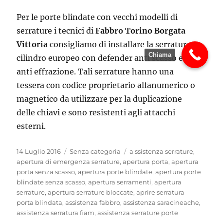
Per le porte blindate con vecchi modelli di
serrature i tecnici di
Fabbro Torino Borgata
Vittoria
consigliamo di installare la serratura a
Chiama
cilindro europeo con defender anti scasso ed
anti effrazione. Tali serrature hanno una
tessera con codice proprietario alfanumerico o
magnetico da utilizzare per la duplicazione
delle chiavi e sono resistenti agli attacchi
esterni.
Pubblicato
Categorie
Tag
14 Luglio 2016
Senza categoria
a ssistenza serrature
,
il
apertura di emergenza serrature
,
apertura porta
,
apertura
porta senza scasso
,
apertura porte blindate
,
apertura porte
blindate senza scasso
,
apertura serramenti
,
apertura
serrature
,
apertura serrature bloccate
,
aprire serratura
porta blindata
,
assistenza fabbro
,
assistenza saracineache
,
assistenza serratura fiam
,
assistenza serrature porte